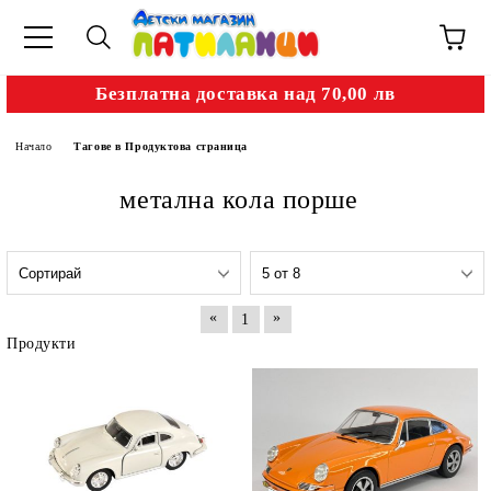
Безплатна доставка над 70,00 лв
Начало
Тагове в Продуктова страница
метална кола порше
«
»
1
Продукти