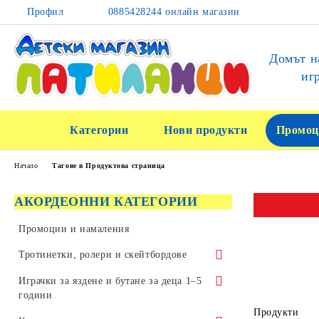
Профил
0885428244 онлайн магазин
Домът н
иг
Категории
Нови продукти
Промоц
Начало
Тагове в Продуктова страница
АКОРДЕОННИ КАТЕГОРИИ
Промоции и намаления
Тротинетки, ролери и скейтбордове
Тротинетки за трикове и скачане
Играчки за яздене и бутане за деца 1–5
години
Детски тротинетки
Продукти