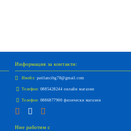
Информация за контакти:
Имейл:
patilancibg78@gmail.com
Телефон:
0885428244 онлайн магазин
Телефон:
0886877900 физически магазин
Ние работим с