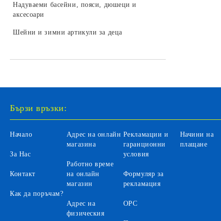
LEGO DREAMZZZ
Надуваеми басейни, пояси, дюшеци и
колекционери
Бебешки играчки за легло и колички
Камиони за деца
аксесоари
Трансформъри и роботи
LEGO SONIC
Играчки и залъгалки за бебета
Селскостопански машини за деца
Шейни и зимни артикули за деца
Хоби модели за сглобяване
LEGO DISNEY
Бебефони и видеонаблюдение за
Автомобили на батерии за деца
LEGO Icons
бебета
Автобуси и трамваи за деца
LEGO Animal Crossing
Аксесоари
LEGO Fortnite
Санитарни продукти за бебета
Бързи връзки:
LEGO Gabby's Dollhouse
Вани и аксесоари за къпане на
бебета
LEGO Editions
Начало
Адрес на онлайн
Рекламации и
Начини на
Бебешки гърнета и седалки
магазина
гаранционни
плащане
За Нас
условия
Аксесоари за баня и тоалетна
Работно време
Контакт
на онлайн
Формуляр за
Детски инхалатори и термометри
магазин
рекламация
Как да поръчам?
Адрес на
ОРС
физическия