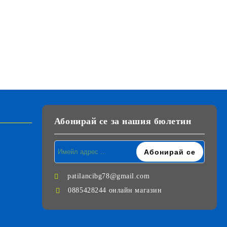
Абонирай се за нашия бюлетин
patilancibg78@gmail.com
0885428244 онлайн магазин