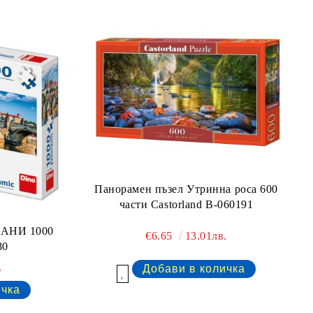
Панорамен пъзел Утринна роса 600
части Castorland B-060191
ЧАНИ 1000
€6.65
13.01лв.
80
.
Добави в желани