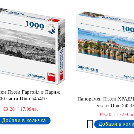
ен Пъзел Гаргойл в Париж
00 части Dino 545410
Панорамен Пъзел ХРАД
части Dino 5453
€9.20
17.99лв.
€9.20
17.99лв
Добави в желани