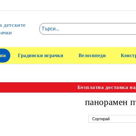
а детските
рачки
ии
Градински играчки
Велосипеди
Конст
Безплатна доставка на
панорамен п