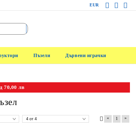
EUR
руктори
Пъзели
Дървени играчки
д 70,00 лв
ъзел
«
»
1