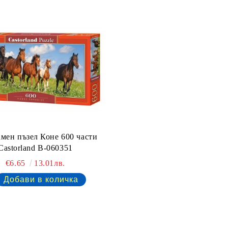
мен пъзел Коне 600 части
Castorland B-060351
€6.65
13.01лв.