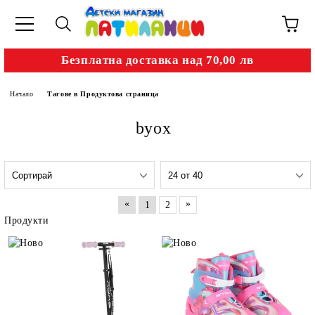
Безплатна доставка над 70,00 лв
Начало
Тагове в Продуктова страница
byox
«
»
1
2
Продукти