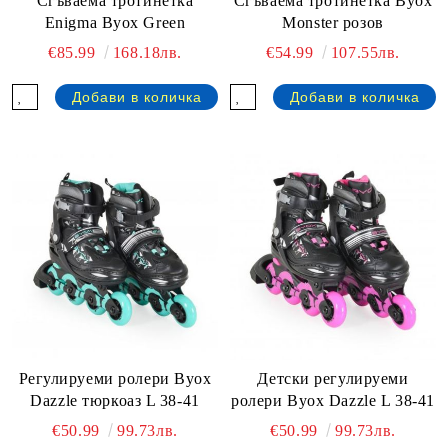
Сгъваема тротинетка
Сгъваема тротинетка Byox
Enigma Byox Green
Monster розов
€85.99
168.18лв.
€54.99
107.55лв.
Детски регулируеми
Регулируеми ролери Byox
ролери Byox Dazzle L 38-41
Dazzle тюркоаз L 38-41
€50.99
99.73лв.
€50.99
99.73лв.