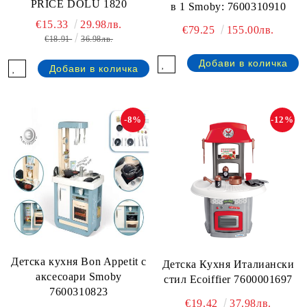
PRICE DOLU 1820
в 1 Smoby: 7600310910
€15.33
29.98лв.
€79.25
155.00лв.
€18.91
36.98лв.
-8%
-12%
Детска кухня Bon Appetit с
Детска Кухня Италиански
аксесоари Smoby
стил Ecoiffier 7600001697
7600310823
€19.42
37.98лв.