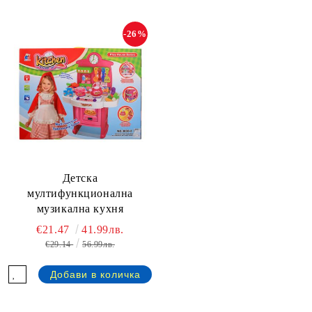
-26%
Детска
мултифункционална
музикална кухня
€21.47
41.99лв.
€29.14
56.99лв.