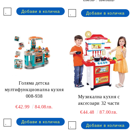
€94.58
184.98лв.
Голяма детска
мултифункционална кухня
008-938
Музикална кухня с
аксесоари 32 части
€42.99
84.08лв.
€44.48
87.00лв.