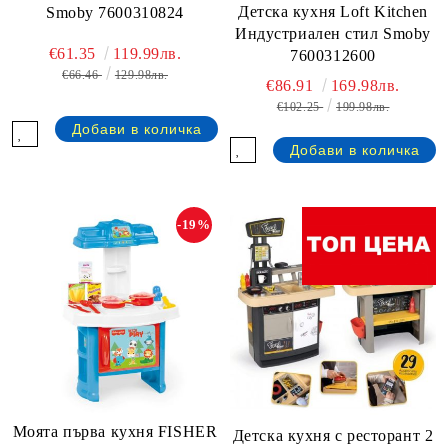
Детска кухня Loft Kitchen
Smoby 7600310824
Индустриален стил Smoby
€61.35
119.99лв.
7600312600
€66.46
129.98лв.
€86.91
169.98лв.
€102.25
199.98лв.
-19%
Моята първа кухня FISHER
Детска кухня с ресторант 2