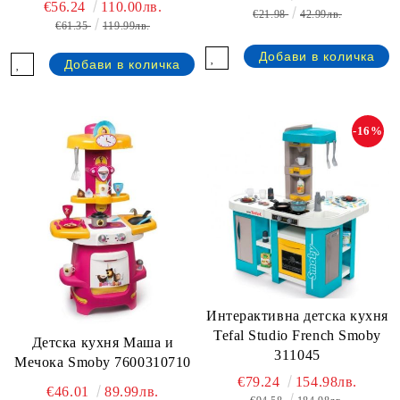
€56.24
110.00лв.
€21.98
42.99лв.
€61.35
119.99лв.
-16%
Интерактивна детска кухня
Tefal Studio French Smoby
Детска кухня Маша и
311045
Мечока Smoby 7600310710
€79.24
154.98лв.
€46.01
89.99лв.