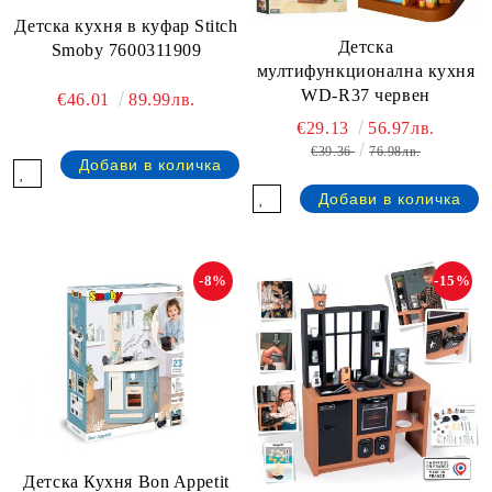
Детска кухня в куфар Stitch
Детска
Smoby 7600311909
мултифункционална кухня
WD-R37 червен
€46.01
89.99лв.
€29.13
56.97лв.
€39.36
76.98лв.
-8%
-15%
Детска Кухня Bon Appetit