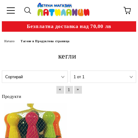
Безплатна доставка над 70,00 лв
Начало
Тагове в Продуктова страница
кегли
«
»
1
Продукти