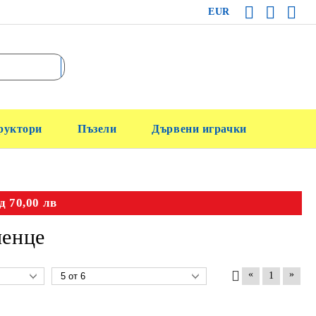
EUR
руктори
Пъзели
Дървени играчки
д 70,00 лв
енце
«
»
1