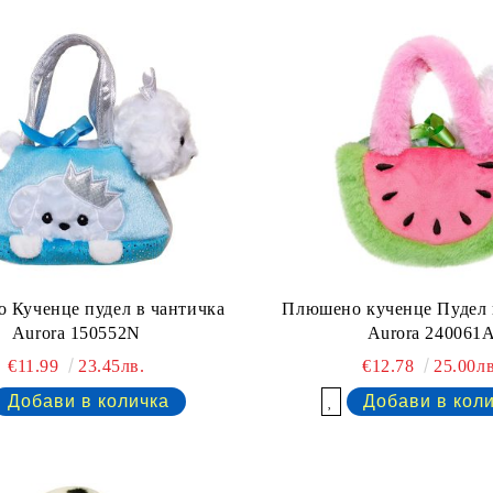
 Кученце пудел в чантичка
Плюшено кученце Пудел 
Aurora 150552N
Aurora 240061
€11.99
23.45лв.
€12.78
25.00лв
Добави в желани