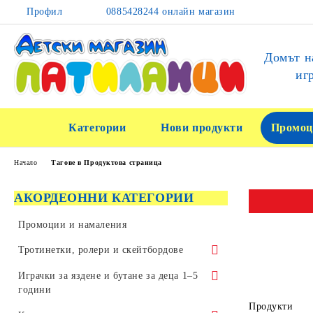
Профил
0885428244 онлайн магазин
Домът н
иг
Категории
Нови продукти
Промоц
Начало
Тагове в Продуктова страница
АКОРДЕОННИ КАТЕГОРИИ
Промоции и намаления
Тротинетки, ролери и скейтбордове
Тротинетки за трикове и скачане
Играчки за яздене и бутане за деца 1–5
години
Детски тротинетки
Продукти