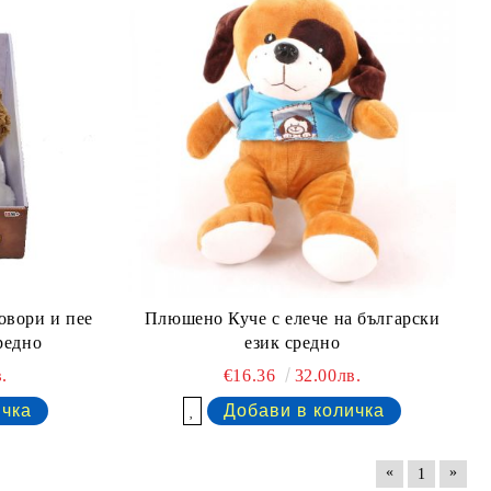
вори и пее
Плюшено Куче с елече на български
редно
език средно
.
€16.36
32.00лв.
Добави в желани
«
»
1