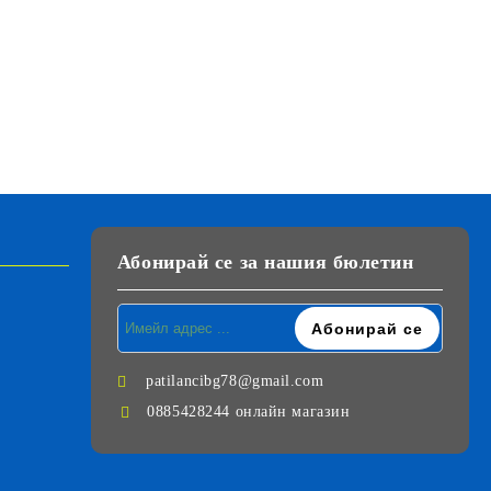
Абонирай се за нашия бюлетин
patilancibg78@gmail.com
0885428244 онлайн магазин