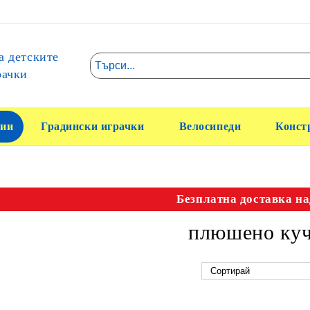
а детските
рачки
ии
Градински играчки
Велосипеди
Конст
Безплатна доставка на
плюшено куч