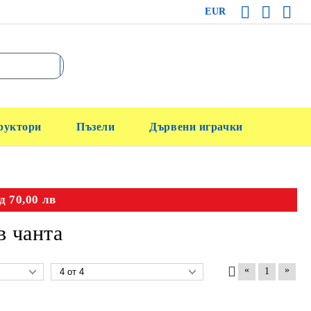
EUR
руктори
Пъзели
Дървени играчки
д 70,00 лв
в чанта
«
»
1