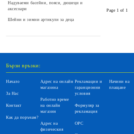
LEGO DREAMZZZ
Надуваеми басейни, пояси, дюшеци и
колекционери
Бебешки играчки за легло и колички
Камиони за деца
аксесоари
Трансформъри и роботи
Page 1 of 1
LEGO SONIC
Играчки и залъгалки за бебета
Селскостопански машини за деца
Шейни и зимни артикули за деца
Хоби модели за сглобяване
LEGO DISNEY
Бебефони и видеонаблюдение за
Автомобили на батерии за деца
LEGO Icons
бебета
Автобуси и трамваи за деца
LEGO Animal Crossing
Аксесоари
LEGO Fortnite
Санитарни продукти за бебета
Бързи връзки:
LEGO Gabby's Dollhouse
Вани и аксесоари за къпане на
бебета
LEGO Editions
Начало
Адрес на онлайн
Рекламации и
Начини на
Бебешки гърнета и седалки
магазина
гаранционни
плащане
За Нас
условия
Аксесоари за баня и тоалетна
Работно време
Контакт
на онлайн
Формуляр за
Детски инхалатори и термометри
магазин
рекламация
Как да поръчам?
Адрес на
ОРС
физическия