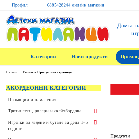
Профил
0885428244 онлайн магазин
Домът н
иг
Категории
Нови продукти
Промоц
Начало
Тагове в Продуктова страница
АКОРДЕОННИ КАТЕГОРИИ
Промоции и намаления
Тротинетки, ролери и скейтбордове
Тротинетки за трикове и скачане
Играчки за яздене и бутане за деца 1–5
години
Детски тротинетки
Продукти