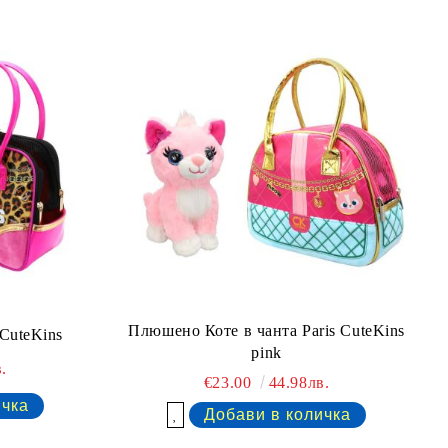
Плюшено Коте в чанта Paris CuteKins
CuteKins
pink
.
€23.00
44.98лв.
Добави в желани