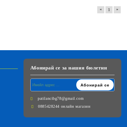
«
»
1
Абонирай се за нашия бюлетин
patilancibg78@gmail.com
0885428244 онлайн магазин