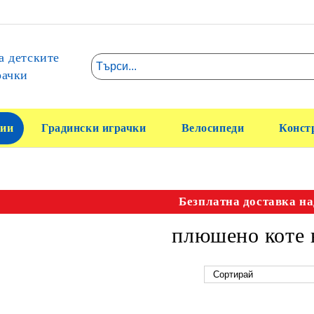
а детските
рачки
ии
Градински играчки
Велосипеди
Конст
Безплатна доставка на
плюшено коте 