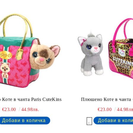
Коте в чанта Paris CuteKins
Плюшено Коте в чанта 
€23.00
44.98лв.
€23.00
44.98лв
Добави в желани