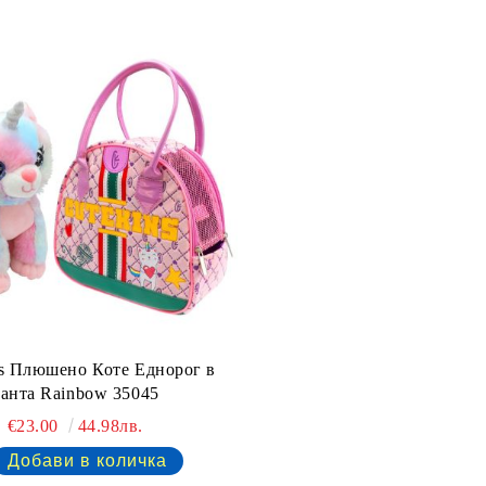
s Плюшено Коте Еднорог в
чанта Rainbow 35045
€23.00
44.98лв.