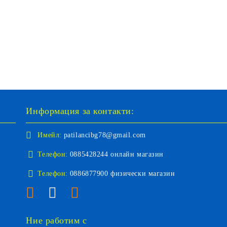
Информация за контакти:
Имейл:
patilancibg78@gmail.com
Телефон:
0885428244 онлайн магазин
Телефон:
0886877900 физически магазин
Ние работим с