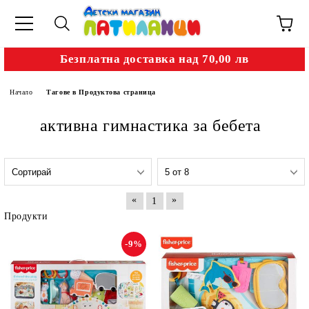
Безплатна доставка над 70,00 лв
Начало
Тагове в Продуктова страница
активна гимнастика за бебета
«
»
1
Продукти
-9%