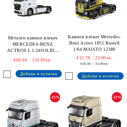
Камион влекач Mercedes-
Метален камион влекач
Benz Actros 1851 Russell
MERCEDES-BENZ
1/64 MAISTO 12389
ACTROS L 1:24SOLIDO
2400203
€12.78
25.00лв.
€69.99
136.89лв.
€16.36
32.00лв.
-22%
-22%