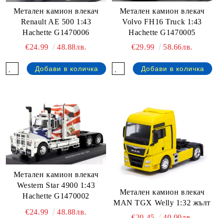
Метален камион влекач
Метален камион влекач
Volvo FH16 Truck 1:43
Renault AE 500 1:43
Hachette G1470005
Hachette G1470006
€29.99
58.66лв.
€24.99
48.88лв.
Метален камион влекач
Western Star 4900 1:43
Метален камион влекач
Hachette G1470002
MAN TGX Welly 1:32 жълт
€24.99
48.88лв.
€20.45
40.00лв.