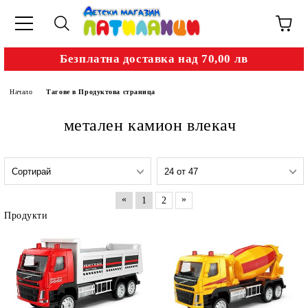
Безплатна доставка над 70,00 лв
Начало
Тагове в Продуктова страница
метален камион влекач
«
»
1
2
Продукти