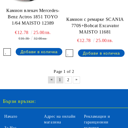
Камион влекач Mercedes-
Benz Actros 1851 TOYO
Камион с ремарке SCANIA
1/64 MAISTO 12389
770S+Bobcat Excavator
MAISTO 11681
€12.78
25.00лв.
€16.36
32.00лв.
€12.78
25.00лв.
Page 1 of 2
«
»
1
2
Бързи връзки:
Начало
Адрес на онлайн
Рекламации и
магазина
гаранционни
За Нас
условия