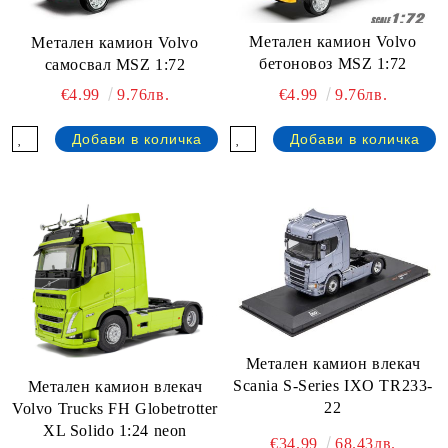
Метален камион Volvo
Метален камион Volvo
бетоновоз MSZ 1:72
самосвал MSZ 1:72
€4.99
9.76лв.
€4.99
9.76лв.
Метален камион влекач
Scania S-Series IXO TR233-
Метален камион влекач
22
Volvo Trucks FH Globetrotter
XL Solido 1:24 neon
€34.99
68.43лв.