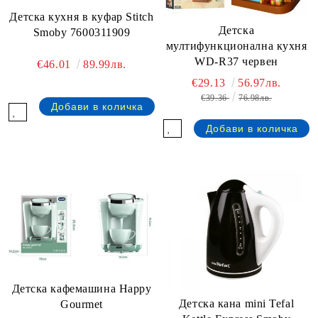
Детска кухня в куфар Stitch
Детска
Smoby 7600311909
мултифункционална кухня
WD-R37 червен
€46.01
89.99лв.
€29.13
56.97лв.
€39.36
76.98лв.
Детскa кафемашина Happy
Детска кана mini Tefal
Gourmet