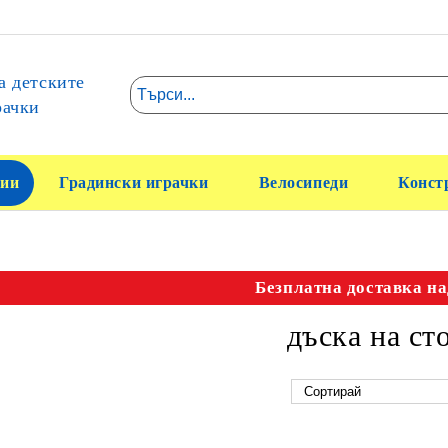
а детските
рачки
ии
Градински играчки
Велосипеди
Конст
Безплатна доставка на
дъска на ст