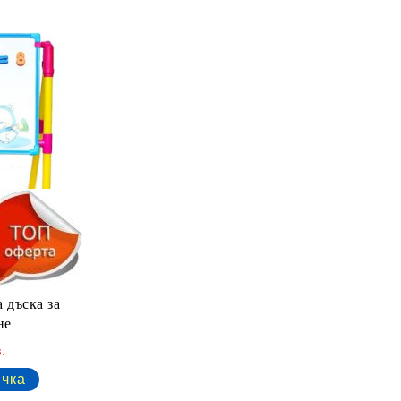
 дъска за
не
.