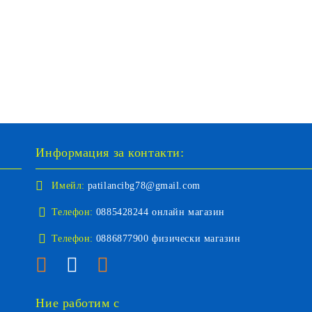
Информация за контакти:
Имейл:
patilancibg78@gmail.com
Телефон:
0885428244 онлайн магазин
Телефон:
0886877900 физически магазин
Ние работим с