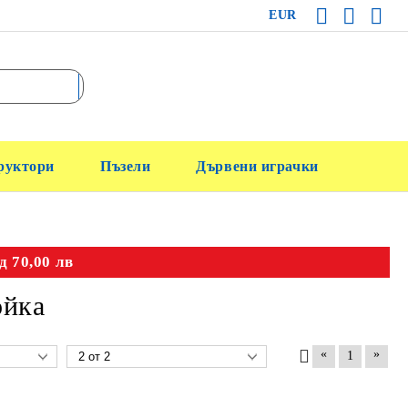
EUR
руктори
Пъзели
Дървени играчки
д 70,00 лв
ойка
«
»
1