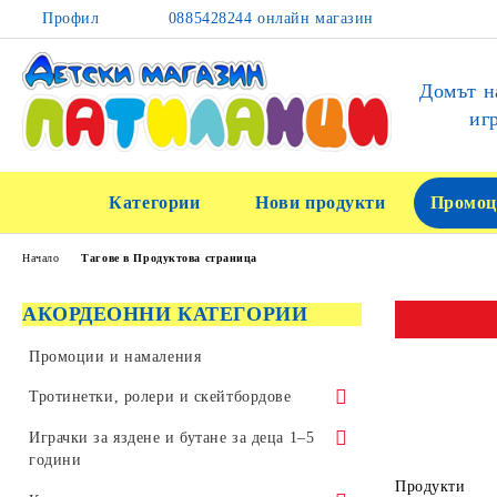
Профил
0885428244 онлайн магазин
Домът н
иг
Категории
Нови продукти
Промоц
Начало
Тагове в Продуктова страница
АКОРДЕОННИ КАТЕГОРИИ
Промоции и намаления
Тротинетки, ролери и скейтбордове
Тротинетки за трикове и скачане
Играчки за яздене и бутане за деца 1–5
години
Детски тротинетки
Продукти