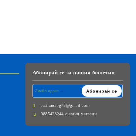
Абонирай се за нашия бюлетин
patilancibg78@gmail.com
0885428244 онлайн магазин