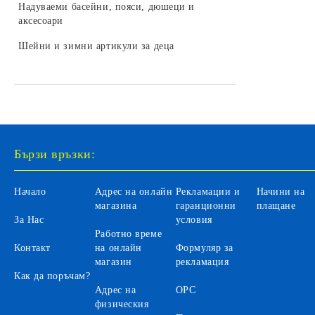
LEGO DREAMZZZ
Надуваеми басейни, пояси, дюшеци и
колекционери
Бебешки играчки за легло и колички
Камиони за деца
аксесоари
Трансформъри и роботи
LEGO SONIC
Играчки и залъгалки за бебета
Селскостопански машини за деца
Шейни и зимни артикули за деца
Хоби модели за сглобяване
LEGO DISNEY
Бебефони и видеонаблюдение за
Автомобили на батерии за деца
LEGO Icons
бебета
Автобуси и трамваи за деца
LEGO Animal Crossing
Аксесоари
LEGO Fortnite
Санитарни продукти за бебета
Бързи връзки:
LEGO Gabby's Dollhouse
Вани и аксесоари за къпане на
бебета
LEGO Editions
Начало
Адрес на онлайн
Рекламации и
Начини на
Бебешки гърнета и седалки
магазина
гаранционни
плащане
За Нас
условия
Аксесоари за баня и тоалетна
Работно време
Контакт
на онлайн
Формуляр за
Детски инхалатори и термометри
магазин
рекламация
Как да поръчам?
Адрес на
ОРС
физическия