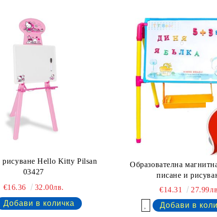
 рисуване Hello Kitty Pilsan
Образователна магнитна
03427
писане и рисува
€16.36
32.00лв.
€14.31
27.99лв
Добави в желани