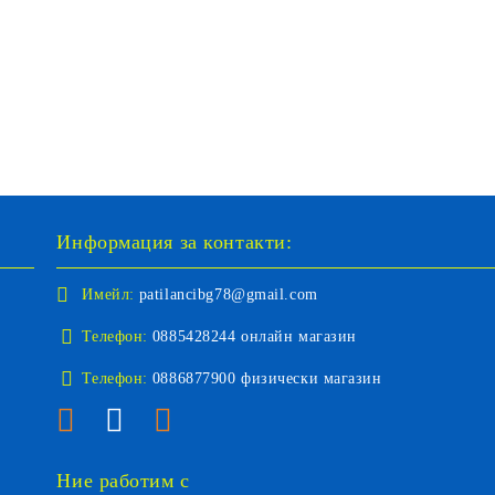
Информация за контакти:
Имейл:
patilancibg78@gmail.com
Телефон:
0885428244 онлайн магазин
Телефон:
0886877900 физически магазин
Ние работим с