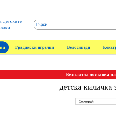
а детските
рачки
ии
Градински играчки
Велосипеди
Конст
Безплатна доставка на
детска киличка 