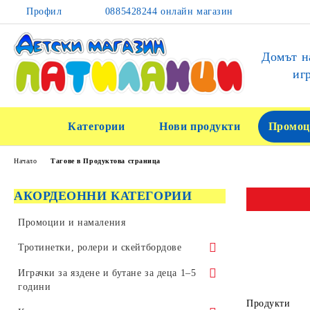
Профил
0885428244 онлайн магазин
Домът н
иг
Категории
Нови продукти
Промоц
Начало
Тагове в Продуктова страница
АКОРДЕОННИ КАТЕГОРИИ
Промоции и намаления
Тротинетки, ролери и скейтбордове
Тротинетки за трикове и скачане
Играчки за яздене и бутане за деца 1–5
години
Детски тротинетки
Продукти