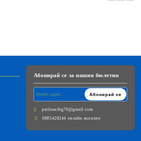
Абонирай се за нашия бюлетин
patilancibg78@gmail.com
0885428244 онлайн магазин