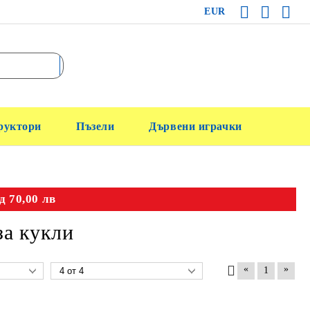
EUR
руктори
Пъзели
Дървени играчки
д 70,00 лв
за кукли
«
»
1