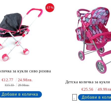
-17%
оличка за кукли сиво розова
€12.77
24.98лв.
Детска количка за кукли
€15.33
29.98лв.
€25.56
49.99лв
Добави в желани