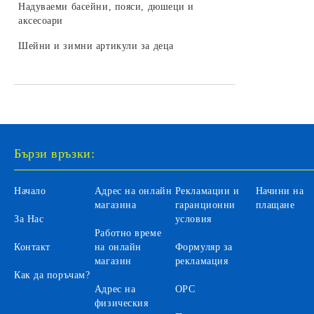
LEGO DREAMZZZ
Надуваеми басейни, пояси, дюшеци и
колекционери
Бебешки играчки за легло и колички
Камиони за деца
аксесоари
Трансформъри и роботи
LEGO SONIC
Играчки и залъгалки за бебета
Селскостопански машини за деца
Шейни и зимни артикули за деца
Хоби модели за сглобяване
LEGO DISNEY
Бебефони и видеонаблюдение за
Автомобили на батерии за деца
LEGO Icons
бебета
Автобуси и трамваи за деца
LEGO Animal Crossing
Аксесоари
LEGO Fortnite
Санитарни продукти за бебета
Бързи връзки:
LEGO Gabby's Dollhouse
Вани и аксесоари за къпане на
бебета
LEGO Editions
Начало
Адрес на онлайн
Рекламации и
Начини на
Бебешки гърнета и седалки
магазина
гаранционни
плащане
За Нас
условия
Аксесоари за баня и тоалетна
Работно време
Контакт
на онлайн
Формуляр за
Детски инхалатори и термометри
магазин
рекламация
Как да поръчам?
Адрес на
ОРС
физическия