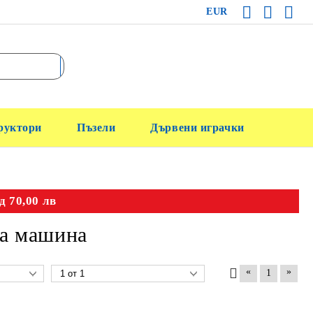
EUR
руктори
Пъзели
Дървени играчки
д 70,00 лв
ща машина
«
»
1