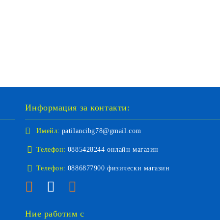
Информация за контакти:
Имейл:
patilancibg78@gmail.com
Телефон:
0885428244 онлайн магазин
Телефон:
0886877900 физически магазин
Ние работим с