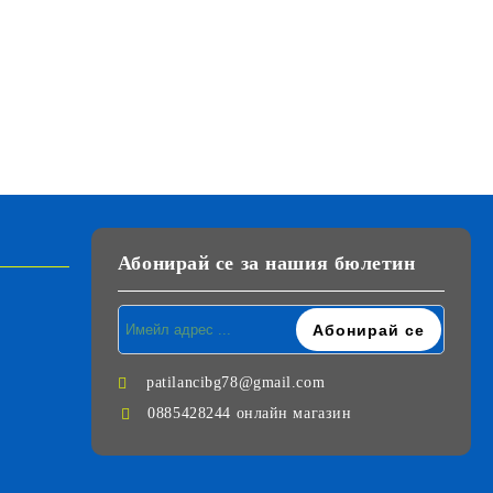
Абонирай се за нашия бюлетин
patilancibg78@gmail.com
0885428244 онлайн магазин