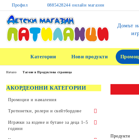
Профил
0885428244 онлайн магазин
Домът н
иг
Категории
Нови продукти
Промоц
Начало
Тагове в Продуктова страница
АКОРДЕОННИ КАТЕГОРИИ
Промоции и намаления
Тротинетки, ролери и скейтбордове
Тротинетки за трикове и скачане
Играчки за яздене и бутане за деца 1–5
години
Детски тротинетки
Продукти