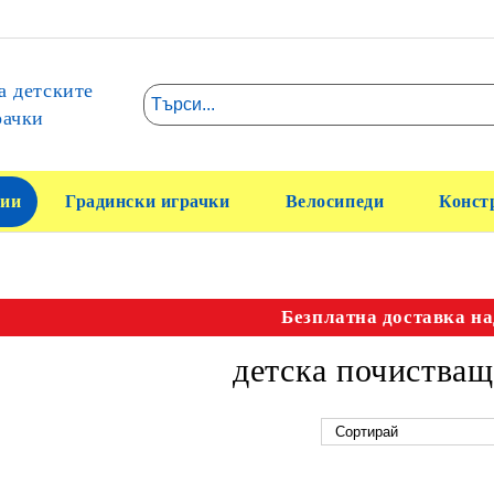
а детските
рачки
ии
Градински играчки
Велосипеди
Конст
Безплатна доставка на
детска почиства