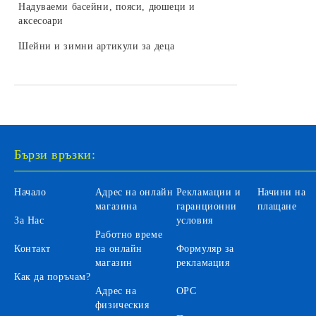
LEGO DREAMZZZ
Надуваеми басейни, пояси, дюшеци и
колекционери
Бебешки играчки за легло и колички
Камиони за деца
аксесоари
Трансформъри и роботи
LEGO SONIC
Играчки и залъгалки за бебета
Селскостопански машини за деца
Шейни и зимни артикули за деца
Хоби модели за сглобяване
LEGO DISNEY
Бебефони и видеонаблюдение за
Автомобили на батерии за деца
LEGO Icons
бебета
Автобуси и трамваи за деца
LEGO Animal Crossing
Аксесоари
LEGO Fortnite
Санитарни продукти за бебета
Бързи връзки:
LEGO Gabby's Dollhouse
Вани и аксесоари за къпане на
бебета
LEGO Editions
Начало
Адрес на онлайн
Рекламации и
Начини на
Бебешки гърнета и седалки
магазина
гаранционни
плащане
За Нас
условия
Аксесоари за баня и тоалетна
Работно време
Контакт
на онлайн
Формуляр за
Детски инхалатори и термометри
магазин
рекламация
Как да поръчам?
Адрес на
ОРС
физическия