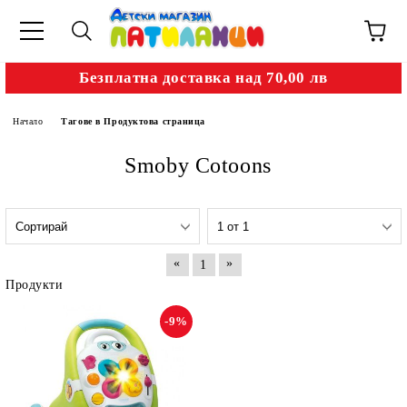
Безплатна доставка над 70,00 лв
Начало
Тагове в Продуктова страница
Smoby Cotoons
«
»
1
Продукти
-9%