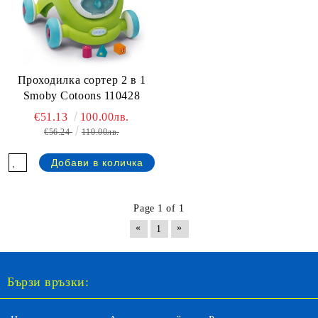
Проходилка сортер 2 в 1
Smoby Cotoons 110428
€51.13
100.00лв.
€56.24
110.00лв.
Page 1 of 1
«
»
1
Бързи връзки: