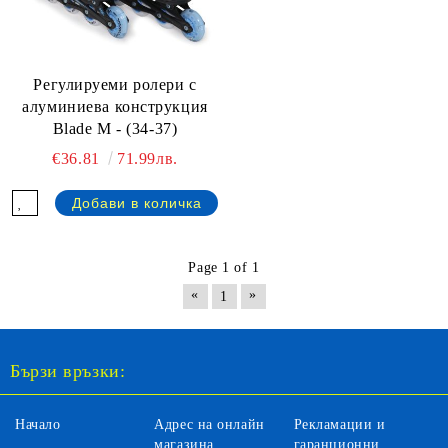
Регулируеми ролери с
алуминиева конструкция
Blade M - (34-37)
€36.81
71.99лв.
Page 1 of 1
«
»
1
Бързи връзки:
Начало
Адрес на онлайн
Рекламации и
магазина
гаранционни