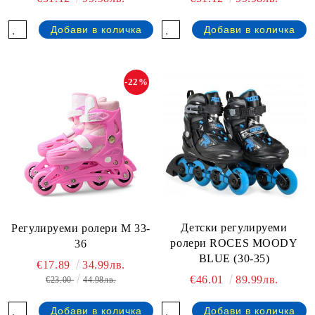
-22%
Детски регулируеми
Регулируеми ролери M 33-
ролери ROCES MOODY
36
BLUE (30-35)
€17.89
34.99лв.
€46.01
89.99лв.
€23.00
44.98лв.