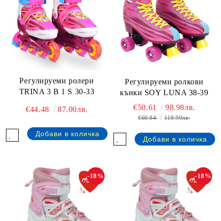
Регулируеми ролери
Регулируеми ролкови
TRINA 3 В 1 S 30-33
кънки SOY LUNA 38-39
€50.61
98.98лв.
€44.48
87.00лв.
€60.84
118.99лв.
-18%
-18%