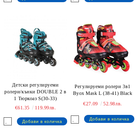
Детски регулируеми
Регулируеми ролери 3в1
ролери/кънки DOUBLE 2 в
Byox Mask L (38-41) Black
1 Тюркоаз S(30-33)
€27.09
52.98лв.
€61.35
119.99лв.