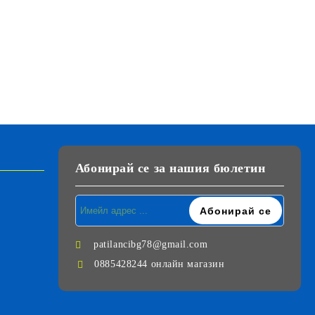
Абонирай се за нашия бюлетин
patilancibg78@gmail.com
0885428244 онлайн магазин