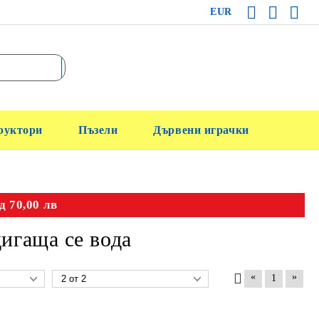
EUR
руктори
Пъзели
Дървени играчки
д 70,00 лв
игаща се вода
«
»
1