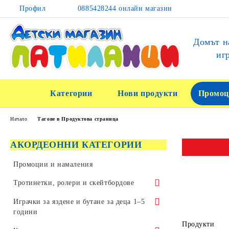
Профил
0885428244 онлайн магазин
Домът н
иг
Категории
Нови продукти
Промоц
Начало
Тагове в Продуктова страница
АКОРДЕОННИ КАТЕГОРИИ
Промоции и намаления
Тротинетки, ролери и скейтбордове
Тротинетки за трикове и скачане
Играчки за яздене и бутане за деца 1–5
години
Детски тротинетки
Продукти