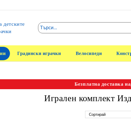
а детските
рачки
ии
Градински играчки
Велосипеди
Конст
Безплатна доставка на
Игрален комплект Изд