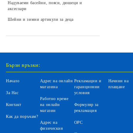
LEGO DREAMZZZ
Надуваеми басейни, пояси, дюшеци и
колекционери
Бебешки играчки за легло и колички
Камиони за деца
аксесоари
Трансформъри и роботи
LEGO SONIC
Играчки и залъгалки за бебета
Селскостопански машини за деца
Шейни и зимни артикули за деца
Хоби модели за сглобяване
LEGO DISNEY
Бебефони и видеонаблюдение за
Автомобили на батерии за деца
LEGO Icons
бебета
Автобуси и трамваи за деца
LEGO Animal Crossing
Аксесоари
LEGO Fortnite
Санитарни продукти за бебета
Бързи връзки:
LEGO Gabby's Dollhouse
Вани и аксесоари за къпане на
бебета
LEGO Editions
Начало
Адрес на онлайн
Рекламации и
Начини на
Бебешки гърнета и седалки
магазина
гаранционни
плащане
За Нас
условия
Аксесоари за баня и тоалетна
Работно време
Контакт
на онлайн
Формуляр за
Детски инхалатори и термометри
магазин
рекламация
Как да поръчам?
Адрес на
ОРС
физическия