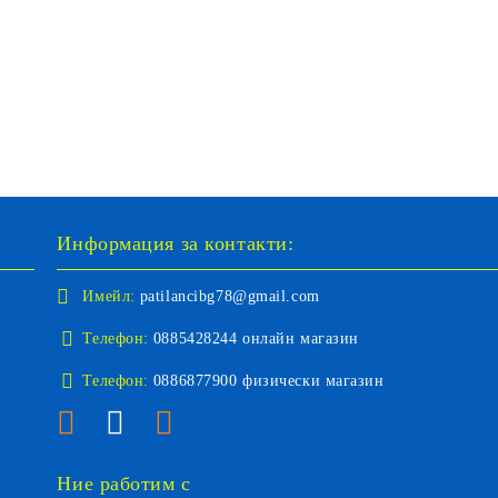
Информация за контакти:
Имейл:
patilancibg78@gmail.com
Телефон:
0885428244 онлайн магазин
Телефон:
0886877900 физически магазин
Ние работим с