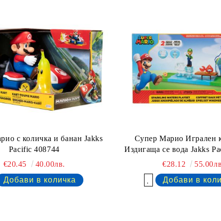
рио с количка и банан Jakks
Супер Марио Игрален 
Pacific 408744
Издигаща се вода Jakks Pa
€20.45
40.00лв.
€28.12
55.00лв
Добави в желани