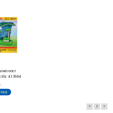
комплект
cific 413664
.
«
»
1