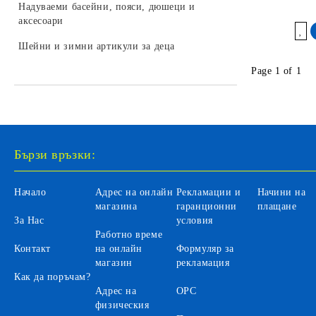
LEGO DREAMZZZ
Надуваеми басейни, пояси, дюшеци и
колекционери
Бебешки играчки за легло и колички
Камиони за деца
аксесоари
Трансформъри и роботи
LEGO SONIC
Добави в желани
Играчки и залъгалки за бебета
Селскостопански машини за деца
Шейни и зимни артикули за деца
Хоби модели за сглобяване
LEGO DISNEY
Бебефони и видеонаблюдение за
Автомобили на батерии за деца
Page 1 of 1
LEGO Icons
бебета
Автобуси и трамваи за деца
LEGO Animal Crossing
Аксесоари
LEGO Fortnite
Санитарни продукти за бебета
Бързи връзки:
LEGO Gabby's Dollhouse
Вани и аксесоари за къпане на
бебета
LEGO Editions
Начало
Адрес на онлайн
Рекламации и
Начини на
Бебешки гърнета и седалки
магазина
гаранционни
плащане
За Нас
условия
Аксесоари за баня и тоалетна
Работно време
Контакт
на онлайн
Формуляр за
Детски инхалатори и термометри
магазин
рекламация
Как да поръчам?
Адрес на
ОРС
физическия