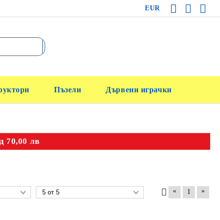
EUR
руктори
Пъзели
Дървени играчки
д 70,00 лв
«
»
1