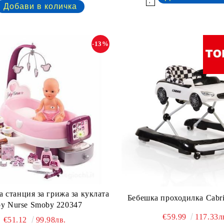
-13%
 станция за грижа за куклата
Бебешка проходилка Cabr
y Nurse Smoby 220347
€59.99
117.33л
€51.12
99.98лв.