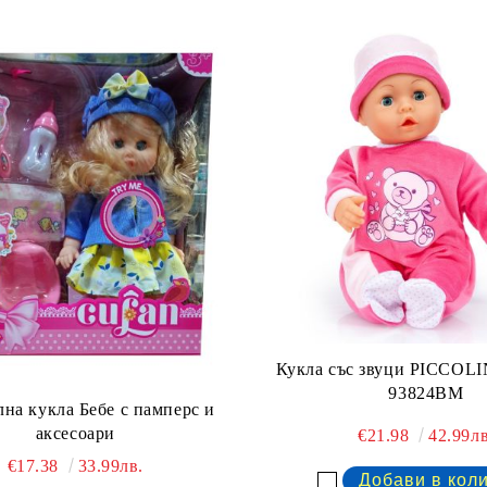
Кукла със звуци PICCO
93824BM
на кукла Бебе с памперс и
аксесоари
€21.98
42.99лв
€17.38
33.99лв.
Добави в желани