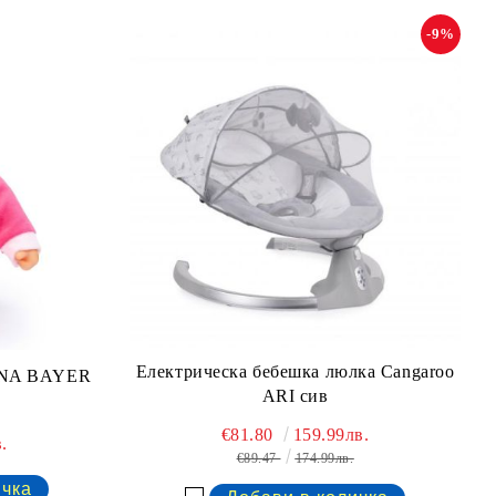
-9%
Електрическа бебешка люлка Cangaroo
LINA BAYER
ARI сив
€81.80
159.99лв.
.
€89.47
174.99лв.