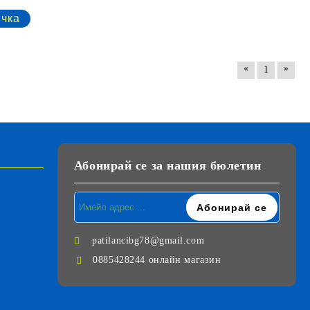
«
»
1
Абонирай се за нашия бюлетин
patilancibg78@gmail.com
0885428244 онлайн магазин