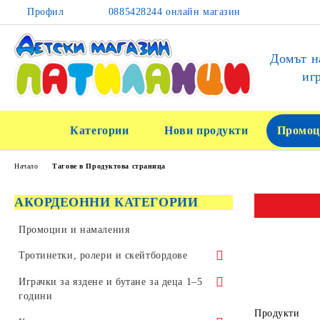
Профил
0885428244 онлайн магазин
Домът н
иг
Категории
Нови продукти
Промоц
Начало
Тагове в Продуктова страница
АКОРДЕОННИ КАТЕГОРИИ
Промоции и намаления
Тротинетки, ролери и скейтбордове
Тротинетки за трикове и скачане
Играчки за яздене и бутане за деца 1–5
години
Детски тротинетки
Продукти