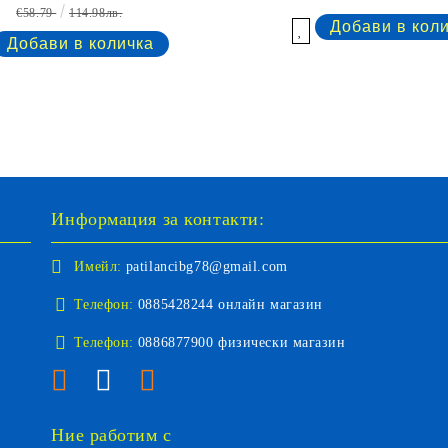
€58.79
114.98лв.
Добави в желани
Информация за контакти:
Имейл:
patilancibg78@gmail.com
Телефон:
0885428244 онлайн магазин
Телефон:
0886877900 физически магазин
Ние работим с