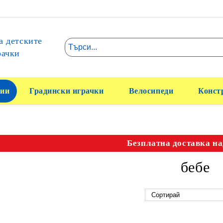
а детските
рачки
ии
Градински играчки
Велосипеди
Конст
Безплатна доставка на
бебе