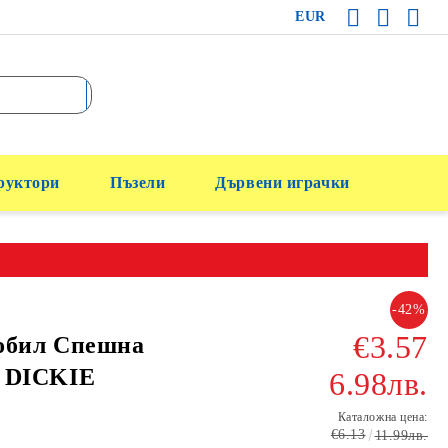
EUR
руктори
Пъзели
Дървени играчки
-42%
€3.57
обил Спешна
 DICKIE
6.98лв.
Каталожна цена:
€6.13
11.99лв.