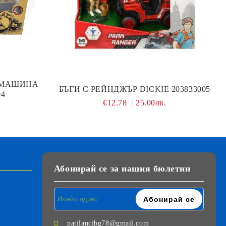
 МАШИНА
БЪГИ С РЕЙНДЖЪР DICKIE 203833005
94
€12.78
25.00лв.
Абонирай се за нашия бюлетин
patilancibg78@gmail.com