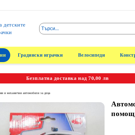
а детските
рачки
ии
Градински играчки
Велосипеди
Конст
Безплатна доставка над 70,00 лв
ни и механични автомобили за деца
Автом
помощ