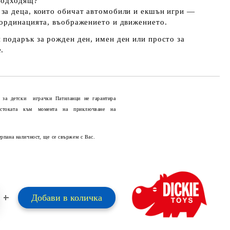
 подходящ?
за деца, които обичат автомобили и екшън игри —
оординацията, въображението и движението.
 подарък за рожден ден, имен ден или просто за
.
 за детски играчки Патиланци не гарантира
 стоката към момента на приключване на
Добави в желани
ерпана наличност, ще се свържем с Вас.