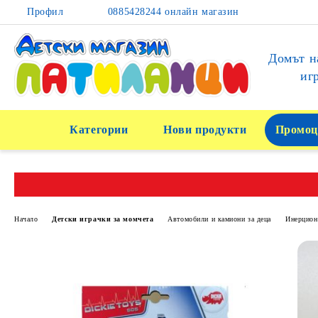
Профил
0885428244 онлайн магазин
Домът н
иг
Категории
Нови продукти
Промоц
Начало
Детски играчки за момчета
Автомобили и камиони за деца
Инерцион