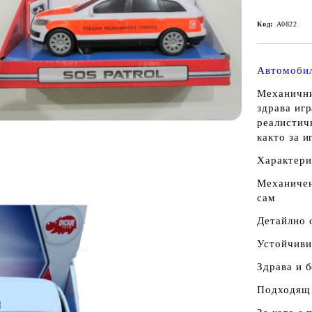
Код:
A0822
Автомоби
Механични
здрава игр
реалистич
както за и
Характери
Механичен
сам
Детайлно 
Устойчиви
Здрава и 
Подходящ 