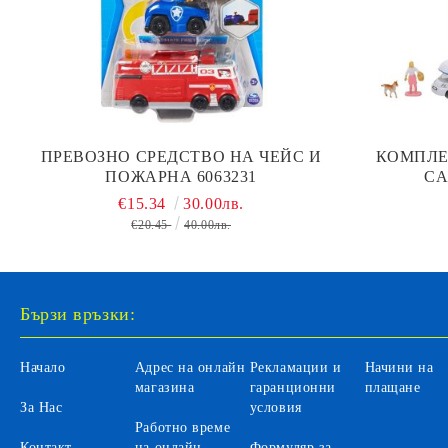
ПРЕВОЗНО СРЕДСТВО НА ЧЕЙС И
КОМПЛЕ
ПОЖАРНА 6063231
CA
€15.34
30.00лв.
€20.45
40.00лв.
Бързи връзки:
Начало
Адрес на онлайн
Рекламации и
Начини на
магазина
гаранционни
плащане
За Нас
условия
Работно време
Контакт
на онлайн
Формуляр за