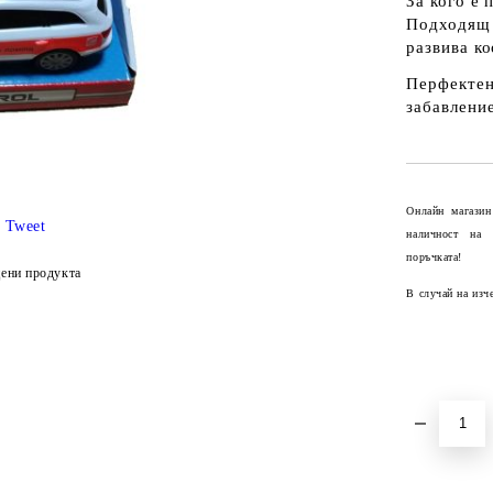
За кого е
Подходящ 
развива к
Перфектен
забавление
Онлайн магазин
Tweet
наличност на
поръчката!
ени продукта
В случай на изч