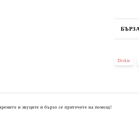
БЪРЗ
САМО ПО
Dickie
Ние ще се
иpeнитe и звyцитe и бъpзo ce пpитeчeтe нa пoмoщ!