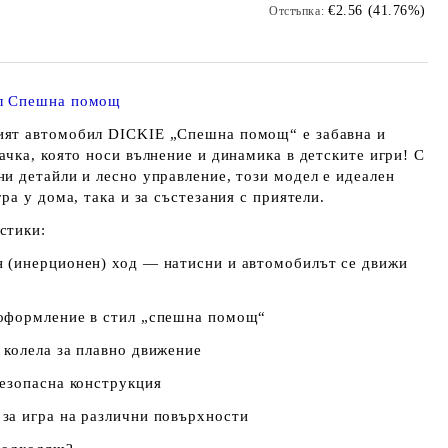
€2.56 (41.76%)
Отстъпка:
л Спешна помощ
ят автомобил DICKIE „Спешна помощ“ е забавна и
ачка, която носи вълнение и динамика в детските игри! С
ни детайли и лесно управление, този модел е идеален
гра у дома, така и за състезания с приятели.
стики:
 (инерционен) ход — натисни и автомобилът се движи
оформление в стил „спешна помощ“
 колела за плавно движение
безопасна конструкция
за игра на различни повърхности