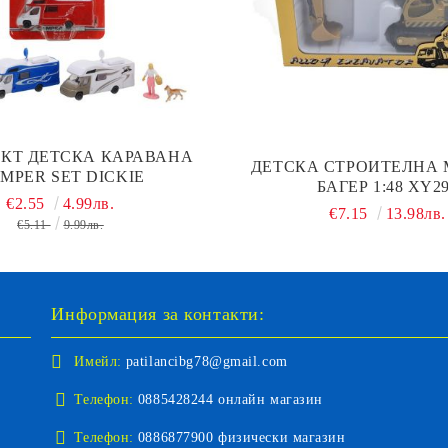
КТ ДЕТСКА КАРАВАНА
ДЕТСКА СТРОИТЕЛНА
MPER SET DICKIE
БАГЕР 1:48 XY2
€2.55
4.99лв.
€7.15
13.98лв.
€5.11
9.99лв.
Информация за контакти:
Имейл:
patilancibg78@gmail.com
Телефон:
0885428244 онлайн магазин
Телефон:
0886877900 физически магазин