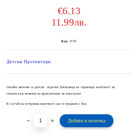
€6.13
11.99лв.
Код:
9735
Детски Протектори
Добави в желани
Онлайн магазин за детски играчки Патиланци не гарантира наличност на
стоката към момента на приключване на поръчката!
В случай на изчерпана наличност, ще се свържем с Вас.