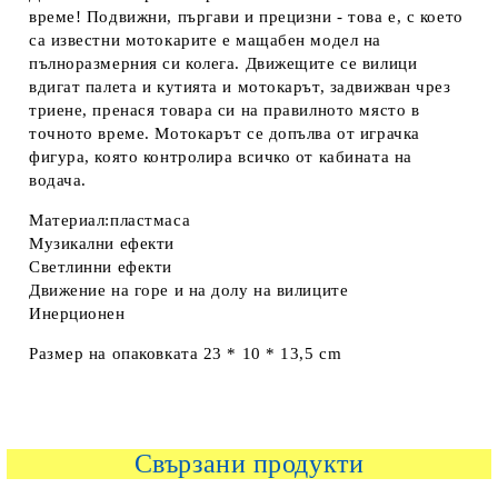
време! Подвижни, пъргави и прецизни - това е, с което
са известни мотокарите е мащабен модел на
пълноразмерния си колега. Движещите се вилици
вдигат палета и кутията и мотокарът, задвижван чрез
триене, пренася товара си на правилното място в
точното време. Мотокарът се допълва от играчка
фигура, която контролира всичко от кабината на
водача.
Материал:пластмаса
Музикални ефекти
Светлинни ефекти
Движение на горе и на долу на вилиците
Инерционен
Размер на опаковката 23 * 10 * 13,5 cm
Свързани продукти