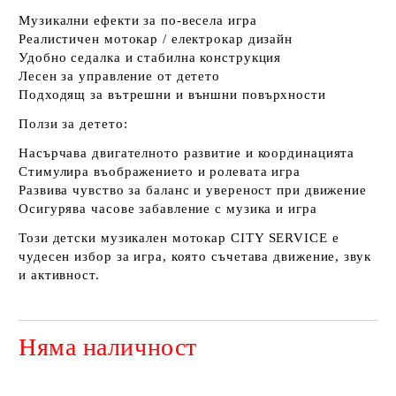
Музикални ефекти за по-весела игра
Реалистичен мотокар / електрокар дизайн
Удобно седалка и стабилна конструкция
Лесен за управление от детето
Подходящ за вътрешни и външни повърхности
Ползи за детето:
Насърчава двигателното развитие и координацията
Стимулира въображението и ролевата игра
Развива чувство за баланс и увереност при движение
Осигурява часове забавление с музика и игра
Този детски музикален мотокар
CITY SERVICE
е
чудесен избор за игра, която съчетава движение, звук
и активност.
Няма наличност
Добави в желани