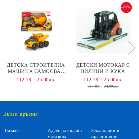
-29%
ДЕТСКА СТРОИТЕЛНА
ДЕТСКИ МОТОКАР С
МАШИНА САМОСВАЛ
ВИЛИЦИ И КУКА
VOLVO DICKIE
€12.78
25.00лв.
€12.78
25.00лв.
203724001
€17.89
34.99лв.
Бързи връзки:
Начало
Адрес на онлайн
Рекламации и
магазина
гаранционни