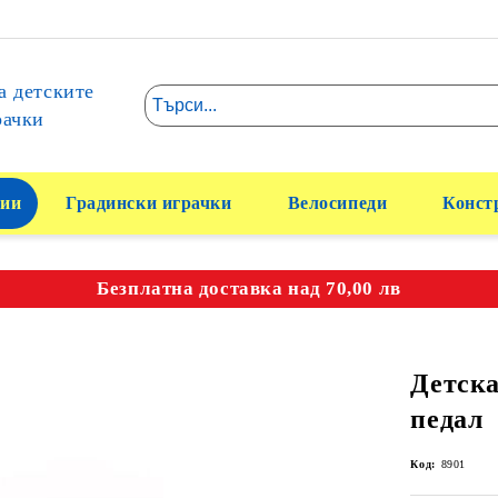
а детските
рачки
ии
Градински играчки
Велосипеди
Конст
Безплатна доставка над 70,00 лв
Детск
педал
Код:
8901