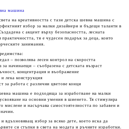
вна машина
света на креативността с тази детска шевна машина с
ерфектният избор за малки дизайнери и бъдещи таланти в
Създадена с акцент върху безопасността, лесната
 практичността, тя е чудесен подарък за деца, които
орческите занимания.
редимства:
едал – позволява лесен контрол на скоростта
 за начинаещи – съобразена с детската възраст
ръчност, концентрация и въображение
 и лека конструкция
т за работа с различни цветове конци
шевна машина е подходяща за изработване на малки
 усвояване на основни умения в шиенето. Тя стимулира
то мислене и насърчава самостоятелността по забавен и
 начин.
и вдъхновяващ избор за всяко дете, което иска да
рвите си стъпки в света на модата и ръчните изработки.