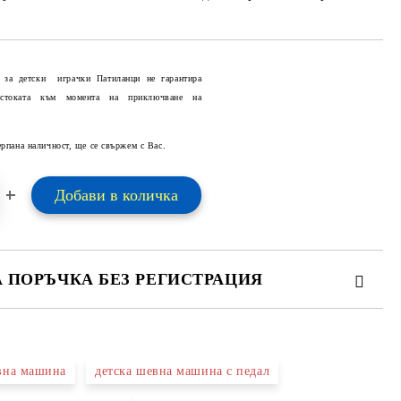
 за детски играчки Патиланци не гарантира
 стоката към момента на приключване на
Добави в желани
ерпана наличност, ще се свържем с Вас.
А ПОРЪЧКА БЕЗ РЕГИСТРАЦИЯ
ПЪЛНЕТЕ 2 ПОЛЕТА
вна машина
детска шевна машина с педал
 свържем с вас в рамките на работния ден.