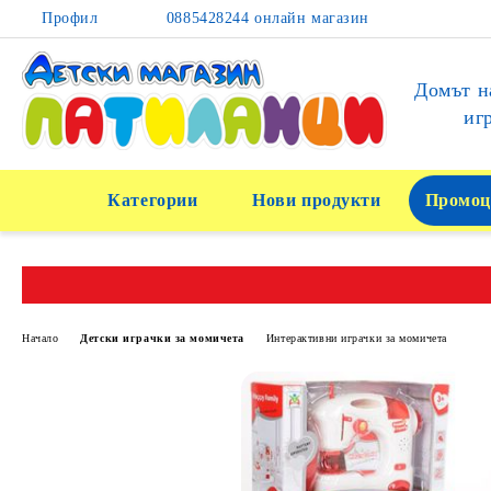
Профил
0885428244 онлайн магазин
Домът н
иг
Категории
Нови продукти
Промоц
Начало
Детски играчки за момичета
Интерактивни играчки за момичета