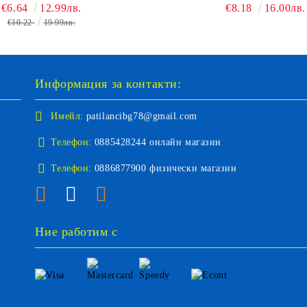
€6.64
12.99лв.
€8.18
16.00лв.
€10.22
19.99лв.
Информация за контакти:
Имейл:
patilancibg78@gmail.com
Телефон:
0885428244 онлайн магазин
Телефон:
0886877900 физически магазин
Ние работим с