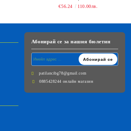
€56.24
110.00лв.
Абонирай се за нашия бюлетин
patilancibg78@gmail.com
0885428244 онлайн магазин