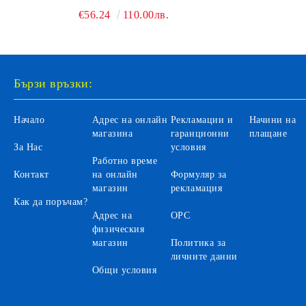
€56.24
110.00лв.
Бързи връзки:
Начало
Адрес на онлайн
Рекламации и
Начини на
магазина
гаранционни
плащане
За Нас
условия
Работно време
Контакт
на онлайн
Формуляр за
магазин
рекламация
Как да поръчам?
Адрес на
ОРС
физическия
магазин
Политика за
личните данни
Общи условия