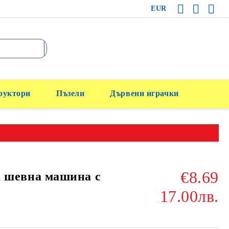
EUR
руктори
Пъзели
Дървени играчки
€8.69
а шевна машина с
17.00лв.