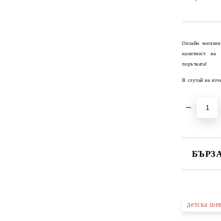
Онлайн магазин
наличност на
поръчката!
В случай на изч
БЪРЗ
САМО ПО
детска ше
Ние ще се