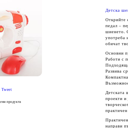
Детска ше
Открийте 
педал – п
шиенето. 
употреба и
обичат тв
Основни п
Работи с п
Подходяща
Развива с
Компактна
Възможнос
Tweet
Детската 
проекти и
ени продукта
творческо
практичен
Практичен 
направи пъ