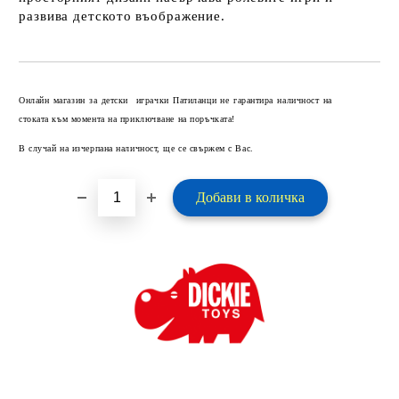
развива детското въображение.
Добави в желани
Онлайн магазин за детски играчки Патиланци не гарантира наличност на
стоката към момента на приключване на поръчката!
В случай на изчерпана наличност, ще се свържем с Вас.