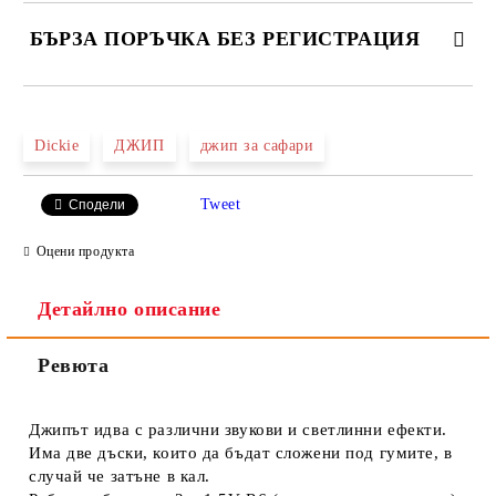
БЪРЗА ПОРЪЧКА БЕЗ РЕГИСТРАЦИЯ
САМО ПОПЪЛНЕТЕ 2 ПОЛЕТА
Dickie
ДЖИП
джип за сафари
Tweet
Сподели
Ние ще се свържем с вас в рамките на работния ден.
Оцени продукта
Детайлно описание
Ревюта
Джипът идва с различни звукови и светлинни ефекти.
Има две дъски, които да бъдат сложени под гумите, в
случай че затъне в кал.