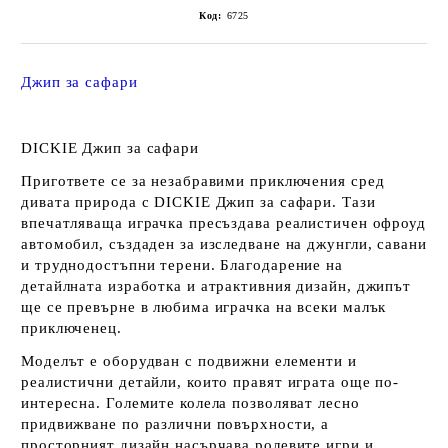
Код:
6725
Джип за сафари
DICKIE Джип за сафари
Пригответе се за незабравими приключения сред
дивата природа с DICKIE Джип за сафари. Тази
впечатляваща играчка пресъздава реалистичен офроуд
автомобил, създаден за изследване на джунгли, савани
и труднодостъпни терени. Благодарение на
детайлната изработка и атрактивния дизайн, джипът
ще се превърне в любима играчка на всеки малък
приключенец.
Моделът е оборудван с подвижни елементи и
реалистични детайли, които правят играта още по-
интересна. Големите колела позволяват лесно
придвижване по различни повърхности, а
просторният дизайн насърчава ролевите игри и