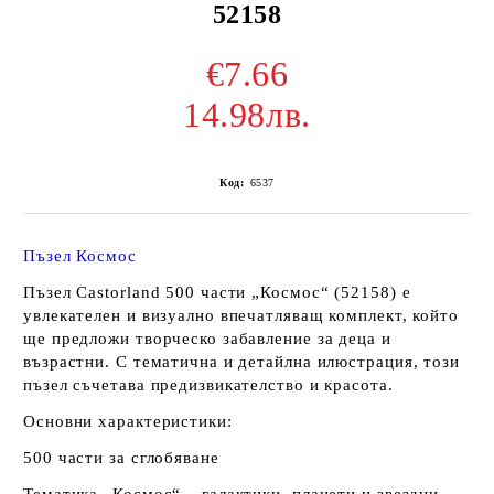
52158
€7.66
14.98лв.
Код:
6537
Пъзел Космос
Пъзел Castorland 500 части „Космос“ (52158) е
увлекателен и визуално впечатляващ комплект, който
ще предложи творческо забавление за деца и
възрастни. С тематична и детайлна илюстрация, този
пъзел съчетава предизвикателство и красота.
Основни характеристики:
500 части за сглобяване
Тематика „Космос“ – галактики, планети и звездни