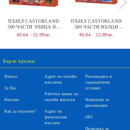
ПЪЗЕЛ CASTORLAND
ПЪЗЕЛ CASTORLAND
500 ЧАСТИ УЛИЦА НА
500 ЧАСТИ ВЪЛЦИ
МЕЧТИТЕ 53438
53049
€6.64
12.99лв.
€6.64
12.99лв.
Бързи връзки:
Начало
Адрес на онлайн
Рекламации и
магазина
гаранционни
За Нас
условия
Работно време на
Контакт
онлайн магазин
Формуляр за
рекламация
Как да поръчам?
Адрес на
физическия
ОРС
магазин
Политика за