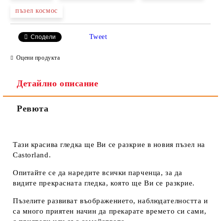
пъзел космос
Ние ще се свържем с вас в рамките на работния ден.
Tweet
Сподели
Оцени продукта
Детайлно описание
Ревюта
Тази красива гледка ще Ви се разкрие в новия пъзел на
Castorland.
Опитайте се да наредите всички парченца, за да
видите прекрасната гледка, която ще Ви се разкрие.
Пъзелите развиват въображението, наблюдателността и
са много приятен начин да прекарате времето си сами,