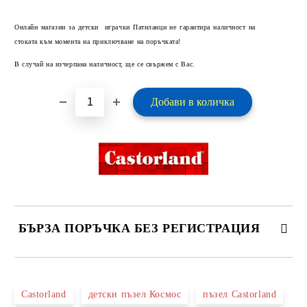
Добави в желани
Онлайн магазин за детски играчки Патиланци не гарантира наличност на
стоката към момента на приключване на поръчката!
В случай на изчерпана наличност, ще се свържем с Вас.
БЪРЗА ПОРЪЧКА БЕЗ РЕГИСТРАЦИЯ
САМО ПОПЪЛНЕТЕ 2 ПОЛЕТА
Castorland
детски пъзел Космос
пъзел Castorland