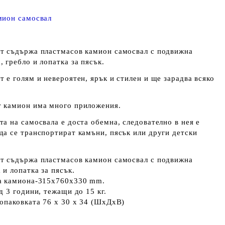
мион самосвал
т съдържа пластмасов камион самосвал с подвижна
 гребло и лопатка за пясък.
 е голям и невероятен, ярък и стилен и ще зарадва всяко
 камион има много приложения.
а на самосвала е доста обемна, следователно в нея е
да се транспортират камъни, пясък или други детски
т съдържа пластмасов камион самосвал с подвижна
и лопатка за пясък.
а камиона-315x760x330 mm.
д 3 години, тежащи до 15 кг.
 опаковката 76 x 30 x 34 (ШxДxВ)