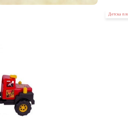
Детска пл
Ние ще се