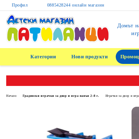
Профил
0885428244 онлайн магазин
Домът н
иг
Категории
Нови продукти
Промоц
Начало
Градински играчки за двор и игра навън 2–8 г.
Играчки за двор и игр