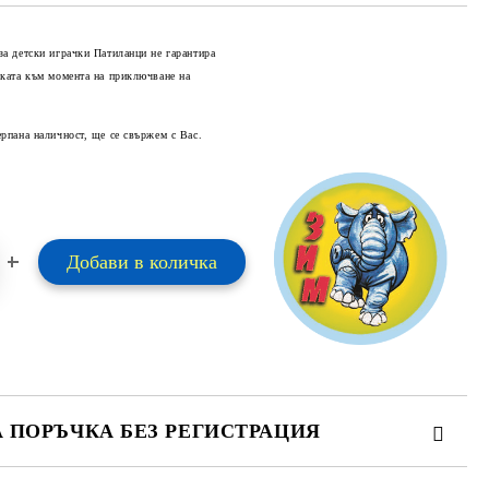
за детски играчки Патиланци не гарантира
оката към момента на приключване на
Добави в желани
ерпана наличност, ще се свържем с Вас.
А ПОРЪЧКА БЕЗ РЕГИСТРАЦИЯ
ПЪЛНЕТЕ 2 ПОЛЕТА