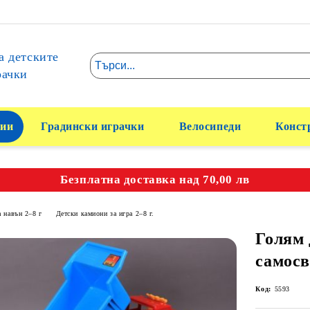
а детските
рачки
ии
Градински играчки
Велосипеди
Конст
Безплатна доставка над 70,00 лв
а навън 2–8 г
Детски камиони за игра 2–8 г.
Голям 
самосв
Код:
5593