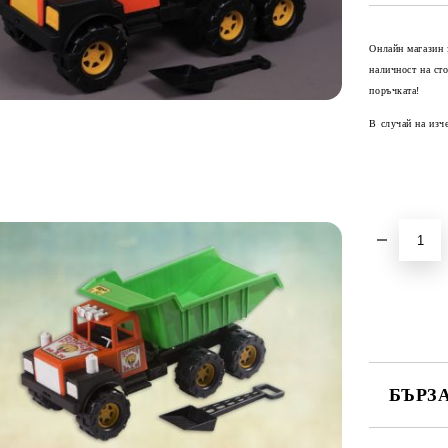
Онлайн магазин 
наличност на ст
поръчката!
В случай на изч
БЪРЗ
САМО ПО