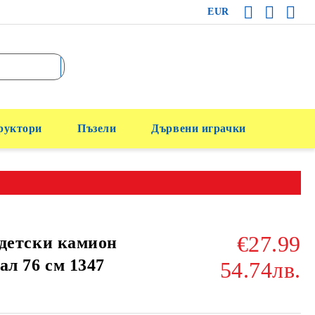
EUR
руктори
Пъзели
Дървени играчки
€27.99
детски камион
ал 76 см 1347
54.74лв.