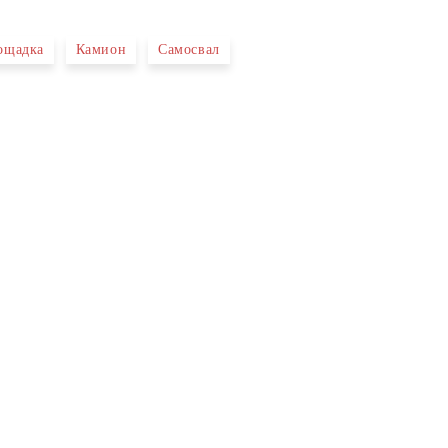
ощадка
Камион
Самосвал
 свържем с вас в рамките на работния ден.