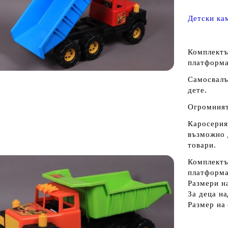
Детски ка
Комплектъ
платформа,
Самосвалът
дете.
Огромният
Каросерият
възможно 
товари.
Комплектъ
платформа 
Размери н
За деца на
Размер на