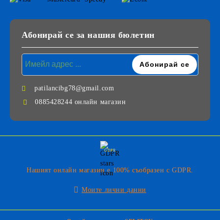
Абонирай се за нашия бюлетин
patilancibg78@gmail.com
0885428244 онлайн магазин
GDPR
Нашият онлайн магазин е 100% съобразен с GDPR.
Моите лични данни