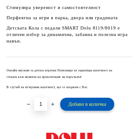
Стимулира увереност и самостоятелност
Перфектна за игри в парка, двора или градината
Детската Кола с педали SMART Dolu 8119/8019 е
отличен избор за динамична, забавна и полезна игра
навън.
Добави в желани
Онлайн магазин за детски играчки Патиланци не гарантира наличност на
стоката към момента на приключване на поръчката!
В случай на изчерпана наличност, ще се свържем с Вас.