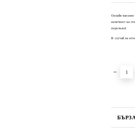
Онлайн магазин 
наличност на ст
поръчката!
В случай на изч
БЪРЗ
САМО ПО