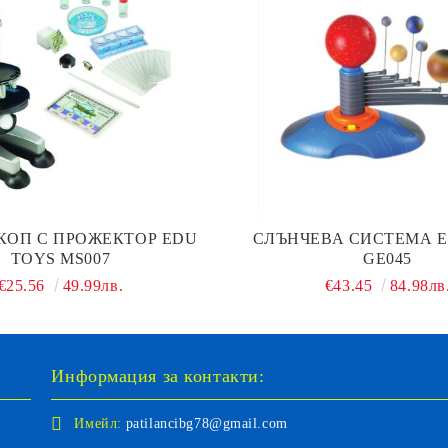
КОП С ПРОЖЕКТОР EDU
СЛЪНЧЕВА СИСТЕМА E
TOYS MS007
GE045
€25.56
49.99лв.
€43.45
84.98лв
Информация за контакти:
Имейл:
patilancibg78@gmail.com