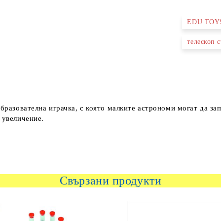
EDU TOY
Ние ще се
телескоп с
образователна играчка, с която малките астрономи могат да за
 увеличение.
Свързани продукти