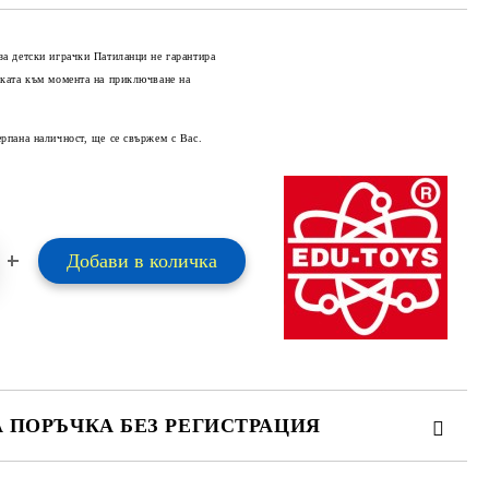
за детски играчки Патиланци не гарантира
оката към момента на приключване на
Добави в желани
ерпана наличност, ще се свържем с Вас.
А ПОРЪЧКА БЕЗ РЕГИСТРАЦИЯ
ПЪЛНЕТЕ 2 ПОЛЕТА