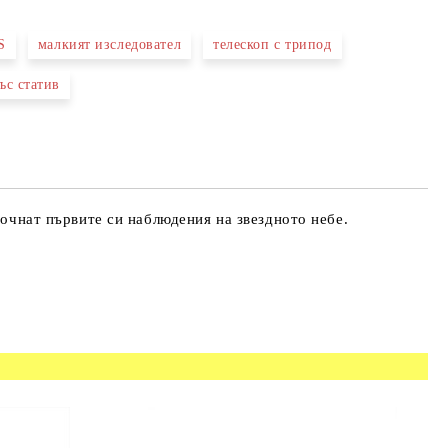
S
малкият изследовател
телескоп с трипод
 свържем с вас в рамките на работния ден.
ъс статив
почнат първите си наблюдения на звездното небе.