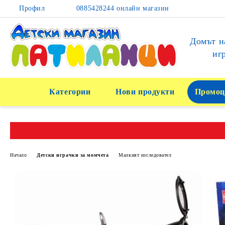
Профил
0885428244 онлайн магазин
Домът н
иг
Категории
Нови продукти
Промоц
Начало
Детски играчки за момчета
Малкият изследовател