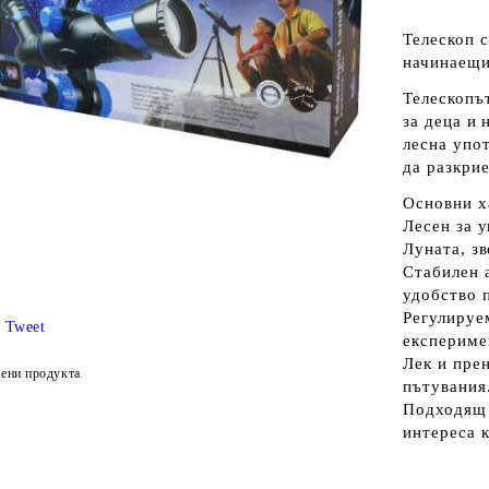
Телескоп 
начинаещи
Телескопъ
за деца и
лесна упо
да разкри
Основни х
Лесен за 
Луната, зв
Стабилен 
удобство 
Регулируе
Tweet
експериме
Лек и пре
ени продукта
пътувания
Подходящ 
интереса 