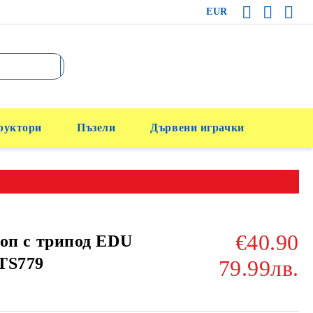
EUR
руктори
Пъзели
Дървени играчки
€40.90
оп с трипод EDU
TS779
79.99лв.