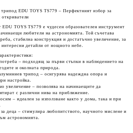
с трипод EDU TOYS TS779 – Перфектният избор за
 откриватели
т
EDU TOYS TS779
е чудесен образователен инструмент
 начинаещи любители на астрономията. Той съчетава
треба, стабилна конструкция и достатъчно увеличение, за
е интересни детайли от нощното небе.
арактеристики:
употреба
– подходящ за първи стъпки в наблюдението на
ездите и околната природа.
алуминиев трипод
– осигурява надеждна опора и
при настройка.
мо увеличение
– позволява на начинаещите да
нтират с различни нива на приближение.
носим
– идеален за използване както у дома, така и при
.
за деца
– стимулира любопитството, научното мислене и
към астрономията.