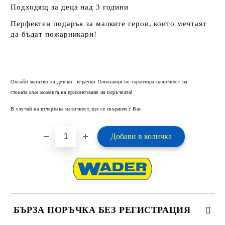
Подходящ за деца над 3 години
Перфектен подарък за малките герои, които мечтаят
да бъдат пожарникари!
Добави в желани
Онлайн магазин за детски играчки Патиланци не гарантира наличност на
стоката към момента на приключване на поръчката!
В случай на изчерпана наличност, ще се свържем с Вас.
БЪРЗА ПОРЪЧКА БЕЗ РЕГИСТРАЦИЯ