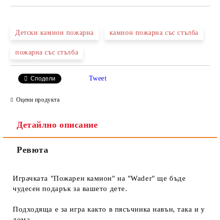
САМО ПОПЪЛНЕТЕ 2 ПОЛЕТА
Детски камион пожарна
камион пожарна със стълба
пожарна със стълба
Ние ще се свържем с вас в рамките на работния ден.
Tweet
Сподели
Оцени продукта
Детайлно описание
Ревюта
Играчката "Пожарен камион" на "Wader" ще бъде
чудесен подарък за вашето дете.
Подходяща е за игра както в пясъчника навън, така и у
дома.