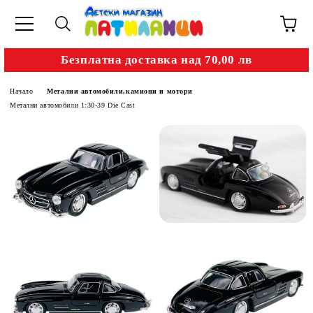
Безплатна доставка над 70,00 лв
Начало
Метални автомобили,камиони и мотори
Метални автомобили 1:30-39 Die Cast