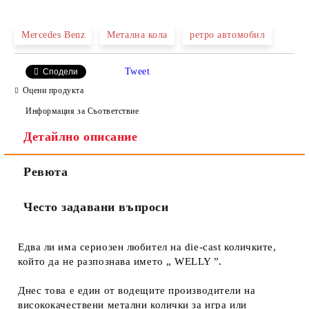
САМО ПОПЪЛНЕТЕ 2 ПОЛЕТА
Mercedes Benz
Метална колa
ретро автомобил
Tweet
Сподели
Ние ще се свържем с вас в рамките на работния ден.
Оцени продукта
Информация за Съответствие
Детайлно описание
Ревюта
Често задавани въпроси
Едва ли има сериозен любител на die-cast количките,
който да не разпознава името „ WELLY ”.
Днес това е един от водещите производители на
висококачествени метални колички за игра или