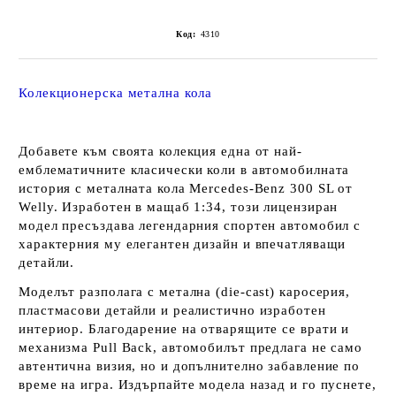
Код:
4310
Колекционерска метална кола
Добавете към своята колекция една от най-
емблематичните класически коли в автомобилната
история с металната кола Mercedes-Benz 300 SL от
Welly. Изработен в мащаб 1:34, този лицензиран
модел пресъздава легендарния спортен автомобил с
характерния му елегантен дизайн и впечатляващи
детайли.
Моделът разполага с метална (die-cast) каросерия,
пластмасови детайли и реалистично изработен
интериор. Благодарение на отварящите се врати и
механизма Pull Back, автомобилът предлага не само
автентична визия, но и допълнително забавление по
време на игра. Издърпайте модела назад и го пуснете,