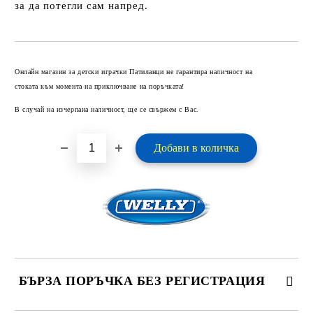
за да потегли сам напред.
Добави в желани
Онлайн магазин за детски играчки Патиланци не гарантира наличност на
стоката към момента на приключване на поръчката!
В случай на изчерпана наличност, ще се свържем с Вас.
БЪРЗА ПОРЪЧКА БЕЗ РЕГИСТРАЦИЯ