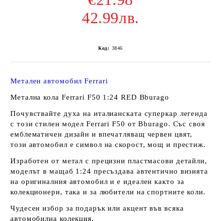
42.99лв.
Код:
3846
Метален автомобил Ferrari
Метална кола Ferrari F50 1:24 RED Bburago
Почувствайте духа на италианската суперкар легенда
с този стилен модел Ferrari F50 от Bburago. Със своя
емблематичен дизайн и впечатляващ червен цвят,
този автомобил е символ на скорост, мощ и престиж.
Изработен от метал с прецизни пластмасови детайли,
моделът в мащаб 1:24 пресъздава автентично визията
на оригиналния автомобил и е идеален както за
колекционери, така и за любители на спортните коли.
Чудесен избор за подарък или акцент във всяка
автомобилна колекция.