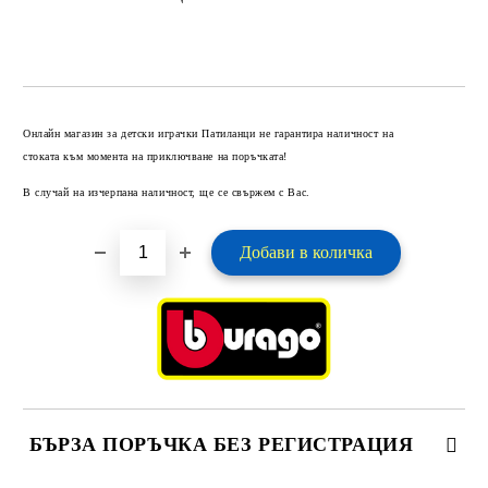
Добави в желани
Онлайн магазин за детски играчки Патиланци не гарантира наличност на
стоката към момента на приключване на поръчката!
В случай на изчерпана наличност, ще се свържем с Вас.
БЪРЗА ПОРЪЧКА БЕЗ РЕГИСТРАЦИЯ