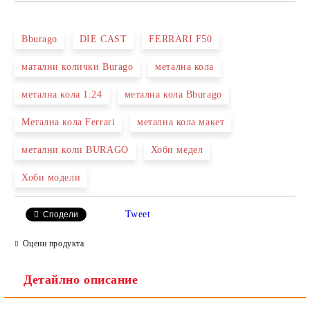
САМО ПОПЪЛНЕТЕ 2 ПОЛЕТА
Bburago
DIE CAST
FERRARI F50
матални колички Burago
метална кола
Ние ще се свържем с вас в рамките на работния ден.
метална кола 1:24
метална кола Bburago
Метална кола Ferrari
метална кола макет
метални коли BURAGO
Хоби медел
Хоби модели
Tweet
Сподели
Оцени продукта
Детайлно описание