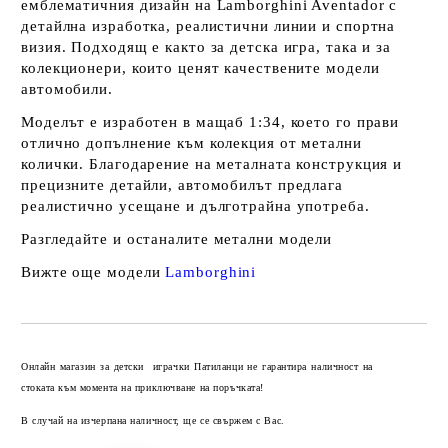
емблематичния дизайн на Lamborghini Aventador с
детайлна изработка, реалистични линии и спортна
визия. Подходящ е както за детска игра, така и за
колекционери, които ценят качествените модели
автомобили.
Моделът е изработен в мащаб 1:34, което го прави
отлично допълнение към колекция от метални
колички. Благодарение на металната конструкция и
прецизните детайли, автомобилът предлага
реалистично усещане и дълготрайна употреба.
Разгледайте и останалите
метални модели
Вижте още модели
Lamborghini
Добави в желани
Онлайн магазин за детски играчки Патиланци не гарантира наличност на
стоката към момента на приключване на поръчката!
В случай на изчерпана наличност, ще се свържем с Вас.