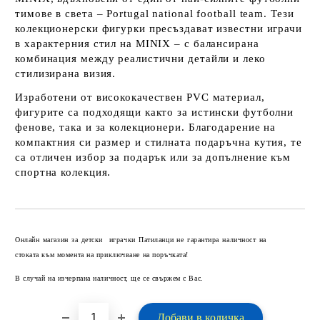
тимове в света – Portugal national football team. Тези
колекционерски фигурки пресъздават известни играчи
в характерния стил на MINIX – с балансирана
комбинация между реалистични детайли и леко
стилизирана визия.
Изработени от висококачествен PVC материал,
фигурите са подходящи както за истински футболни
фенове, така и за колекционери. Благодарение на
компактния си размер и стилната подаръчна кутия, те
са отличен избор за подарък или за допълнение към
спортна колекция.
Добави в желани
Онлайн магазин за детски играчки Патиланци не гарантира наличност на
стоката към момента на приключване на поръчката!
В случай на изчерпана наличност, ще се свържем с Вас.