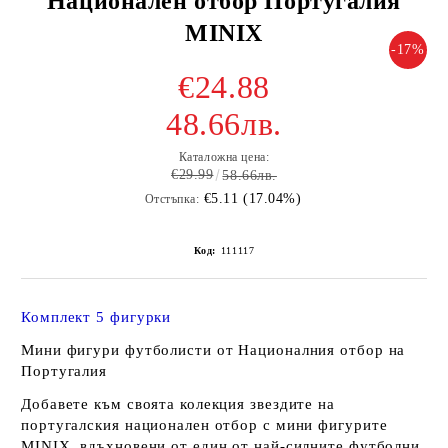
Национален отбор Португалия
MINIX
-17%
€24.88
48.66лв.
Каталожна цена:
€29.99
58.66лв.
€5.11 (17.04%)
Отстъпка:
Код:
111117
Комплект 5 фигурки
Мини фигури футболисти от Националния отбор на
Португалия
Добавете към своята колекция звездите на
португалския национален отбор с мини фигурите
MINIX, вдъхновени от един от най-силните футболни