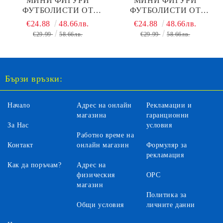
МИНИ ФИГУРИ
МИНИ ФИГУРИ
ФУТБОЛИСТИ ОТ
ФУТБОЛИСТИ ОТ
НАЦИОНАЛЕН ОТБОР
НАЦИОНАЛЕН ОТБОР
€24.88
48.66лв.
€24.88
48.66лв.
ИСПАНИЯ MINIX
НИДЕРЛАНДИЯ MINIX
€29.99
58.66лв.
€29.99
58.66лв.
Бързи връзки:
Начало
Адрес на онлайн
Рекламации и
магазина
гаранционни
За Нас
условия
Работно време на
Контакт
онлайн магазин
Формуляр за
рекламация
Как да поръчам?
Адрес на
физическия
ОРС
магазин
Политика за
Общи условия
личните данни