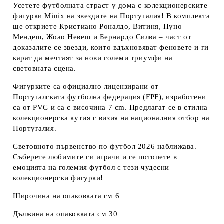
Усетете футболната страст у дома с колекционерските
фигурки Minix на звездите на Португалия! В комплекта
ще откриете Кристиано Роналдо, Витиня, Нуно
Мендеш, Жоао Невеш и Бернардо Силва – част от
доказалите се звезди, които вдъхновяват феновете и ги
карат да мечтаят за нови големи триумфи на
световната сцена.
Фигурките са официално лицензирани от
Португалската футболна федерация (FPF), изработени
са от PVC и са с височина 7 cm. Предлагат се в стилна
колекционерска кутия с визия на националния отбор на
Португалия.
Световното първенство по футбол 2026 наближава.
Съберете любимите си играчи и се потопете в
емоцията на големия футбол с тези чудесни
колекционерски фигурки!
Широчина на опаковката см 6
Дължина на опаковката см 30