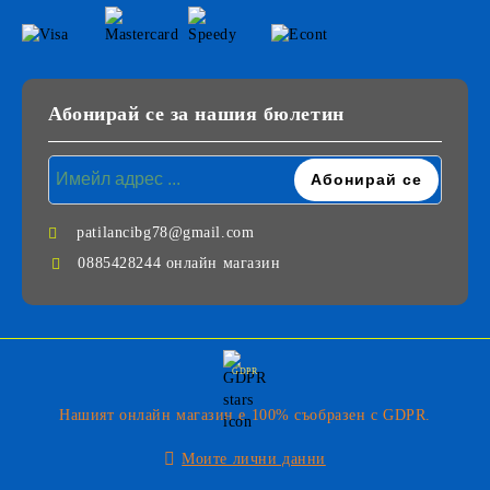
Абонирай се за нашия бюлетин
patilancibg78@gmail.com
0885428244 онлайн магазин
GDPR
Нашият онлайн магазин е 100% съобразен с GDPR.
Моите лични данни