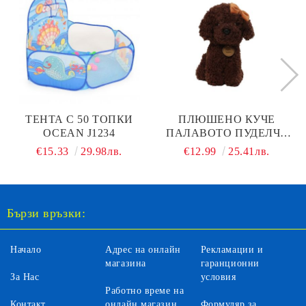
ТЕНТА С 50 ТОПКИ
ПЛЮШЕНО КУЧЕ
OCEAN J1234
ПАЛАВОТО ПУДЕЛЧЕ
РУБИ AURORA CP001C
€15.33
29.98лв.
€12.99
25.41лв.
Бързи връзки:
Начало
Адрес на онлайн
Рекламации и
магазина
гаранционни
За Нас
условия
Работно време на
Контакт
онлайн магазин
Формуляр за