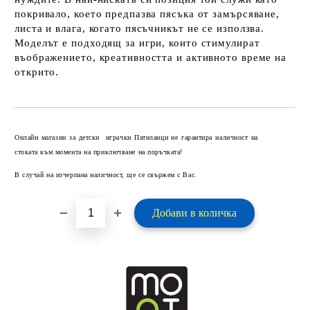
покривало, което предпазва пясъка от замърсяване,
листа и влага, когато пясъчникът не се използва.
Моделът е подходящ за игри, които стимулират
въображението, креативността и активното време на
открито.
Добави в желани
Онлайн магазин за детски играчки Патиланци не гарантира наличност на
стоката към момента на приключване на поръчката!
В случай на изчерпана наличност, ще се свържем с Вас.