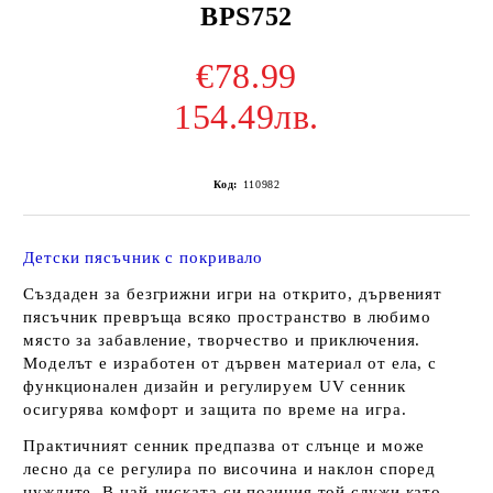
BPS752
€78.99
154.49лв.
Код:
110982
Детски пясъчник с покривало
Създаден за безгрижни игри на открито, дървеният
пясъчник превръща всяко пространство в любимо
място за забавление, творчество и приключения.
Моделът е изработен от дървен материал от ела, с
функционален дизайн и регулируем UV сенник
осигурява комфорт и защита по време на игра.
Практичният сенник предпазва от слънце и може
лесно да се регулира по височина и наклон според
нуждите. В най-ниската си позиция той служи като