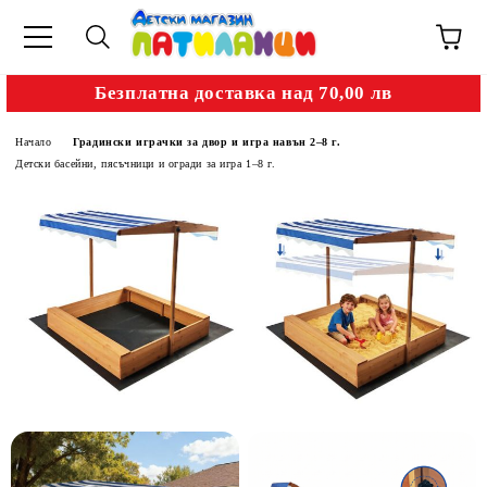
Безплатна доставка над 70,00 лв
Начало
Градински играчки за двор и игра навън 2–8 г.
Детски басейни, пясъчници и огради за игра 1–8 г.