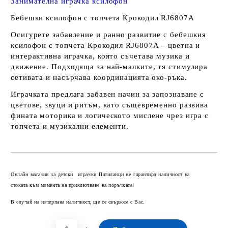
Занимателна играчка ксилофон
Бебешки ксилофон с топчета Крокодил RJ6807A
Осигурете забавление и ранно развитие с бебешкия
ксилофон с топчета Крокодил RJ6807A – цветна и
интерактивна играчка, която съчетава музика и
движение. Подходяща за най-малките, тя стимулира
сетивата и насърчава координацията око-ръка.
Играчката предлага забавен начин за запознаване с
цветове, звуци и ритъм, като същевременно развива
фината моторика и логическото мислене чрез игра с
топчета и музикални елементи.
Добави в желани
Онлайн магазин за детски играчки Патиланци не гарантира наличност на
стоката към момента на приключване на поръчката!
В случай на изчерпана наличност, ще се свържем с Вас.