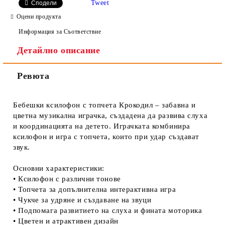
Tweet
Сподели
Оцени продукта
Информация за Съответствие
Детайлно описание
Ревюта
Бебешки ксилофон с топчета Крокодил – забавна и
цветна музикална играчка, създадена да развива слуха
и координацията на детето. Играчката комбинира
ксилофон и игра с топчета, които при удар създават
звук.
Основни характеристики:
• Ксилофон с различни тонове
• Топчета за допълнителна интерактивна игра
• Чукче за удряне и създаване на звуци
• Подпомага развитието на слуха и фината моторика
• Цветен и атрактивен дизайн