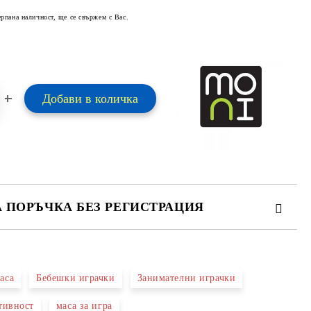
ерпана наличност, ще се свържем с Вас.
А ПОРЪЧКА БЕЗ РЕГИСТРАЦИЯ
ПЪЛНЕТЕ 2 ПОЛЕТА
аса
Бебешки играчки
Занимателни играчки
 свържем с вас в рамките на работния ден.
ктивност
маса за игра