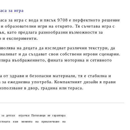
аса за игра
аса за игра с вода и пясък 9708 е перфектното решение
 и образователни игри на открито. Тя съчетава игра с
сък, като предлага разнообразни възможности за
о и експерименти.
волява на децата да изследват различни текстури, да
 наливат и да създават свои собствени игрови сценарии.
улира въображението, фината моторика и сетивното
 от здрави и безопасни материали, тя е стабилна и
 за ежедневна употреба. Компактният дизайн я прави
използване в двор, градина или тераса.
 за детски играчки Патиланци не гарантира
 стоката към момента на приключване на
Добави в желани