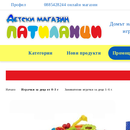
Профил
0885428244 онлайн магазин
Домът н
иг
Категории
Нови продукти
Промоц
Начало
Играчки за деца от 0–3 г
Занимателни играчки за деца 1–6 г.