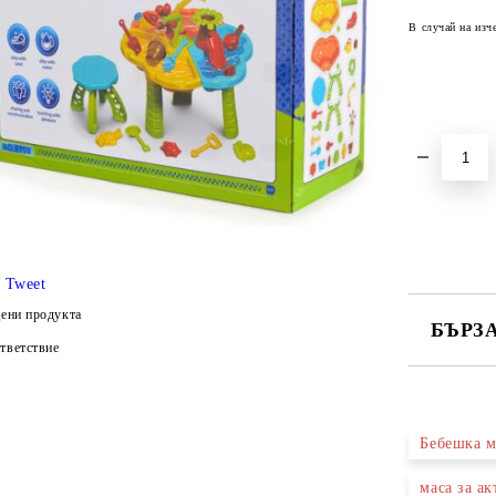
В случай на изч
Tweet
ени продукта
БЪРЗ
тветствие
САМО ПО
Бебешка м
Ние ще се
маса за а