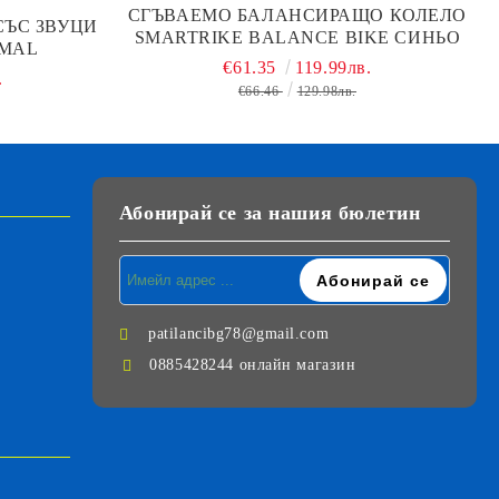
СГЪВАЕМО БАЛАНСИРАЩО КОЛЕЛО
ЪС ЗВУЦИ
SMARTRIKE BALANCE BIKE СИНЬО
IMAL
€61.35
119.99лв.
.
€66.46
129.98лв.
Абонирай се за нашия бюлетин
patilancibg78@gmail.com
0885428244 онлайн магазин