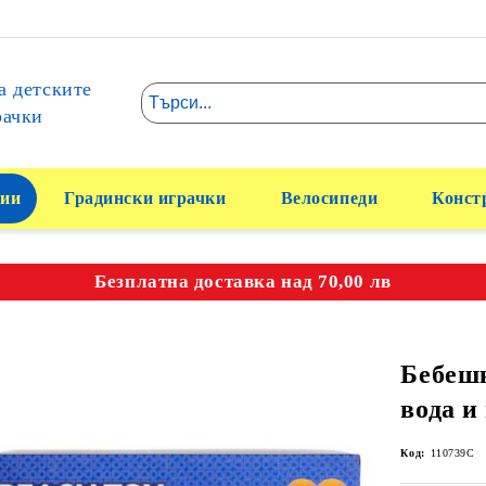
а детските
рачки
ии
Градински играчки
Велосипеди
Конст
Безплатна доставка над 70,00 лв
Бебешк
вода и
Код:
110739C