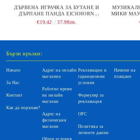
ДЪРВЕНА ИГРАЧКА ЗА БУТАНЕ И
МУЗИКАЛН
ДЪРПАНЕ ПАНДА EICHHORN
МИКИ МАУ
100003806
€19.42
37.98лв.
Бързи връзки:
Начало
Адрес на онлайн
Рекламации и
Начини на
магазина
гаранционни
плащане
За Нас
условия
Работно време
Контакт
на онлайн
Формуляр за
магазин
рекламация
Как да поръчам?
Адрес на
ОРС
физическия
магазин
Политика за
личните данни
Общи условия