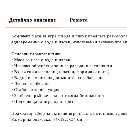
Детайлно описание
Ревюта
Комплект маса за игра с вода и пясък предлага разнообр
едновременно с вода и пясък, използвайки включените а
Основни характеристики:
• Маса за игра с вода и пясък
• Няколко обособени зони за различни активности
• Включени аксесоари (лопатки, формички и др.)
• Водни елементи за допълнително забавление
• Лесно сглобяване
• Стабилна конструкция
• Заоблени ръбове – за по-голяма безопасност
• Подходяща за игра на открито
Подходящ избор за активни игри навън, съчетаващи движ
Размер на опаковка: 44x19.5x34 см