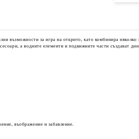
азни възможности за игра на открито, като комбинира няколко 
ксесоари, а водните елементи и подвижните части създават ди
ение, въображение и забавление.