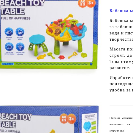
Бебешка м
Бебешка м
за забавни
вода и пя
творчеств
Масата поз
строят, да
Това стим
развитие.
Изработена
подходяща
удобна за 
Онлайн магазин
наличност на
поръчката!