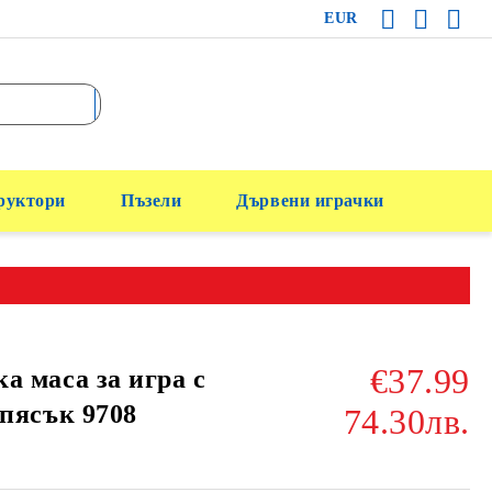
EUR
руктори
Пъзели
Дървени играчки
€37.99
а маса за игра с
 пясък 9708
74.30лв.