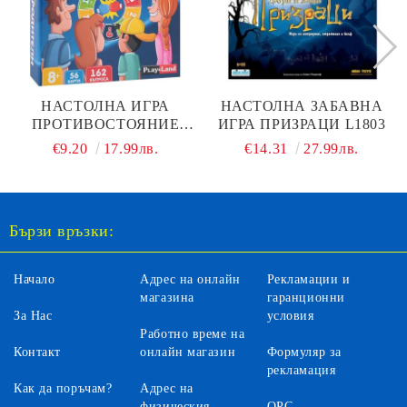
НАСТОЛНА ИГРА
НАСТОЛНА ЗАБАВНА
ПРОТИВОСТОЯНИЕ
ИГРА ПРИЗРАЦИ L1803
ДЕЦА СРЕЩУ
€9.20
17.99лв.
€14.31
27.99лв.
РОДИТЕЛИ PLAYLAND
Бързи връзки:
Начало
Адрес на онлайн
Рекламации и
магазина
гаранционни
За Нас
условия
Работно време на
Контакт
онлайн магазин
Формуляр за
рекламация
Как да поръчам?
Адрес на
физическия
ОРС