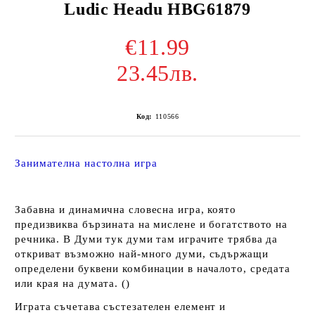
Ludic Headu HBG61879
€11.99
23.45лв.
Код:
110566
Занимателна настолна игра
Забавна и динамична словесна игра, която
предизвиква бързината на мислене и богатството на
речника. В Думи тук думи там играчите трябва да
откриват възможно най-много думи, съдържащи
определени буквени комбинации в началото, средата
или края на думата. ()
Играта съчетава състезателен елемент и