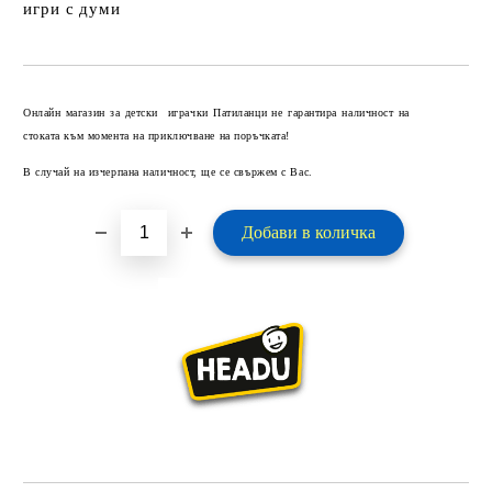
игри с думи
Добави в желани
Онлайн магазин за детски играчки Патиланци не гарантира наличност на
стоката към момента на приключване на поръчката!
В случай на изчерпана наличност, ще се свържем с Вас.