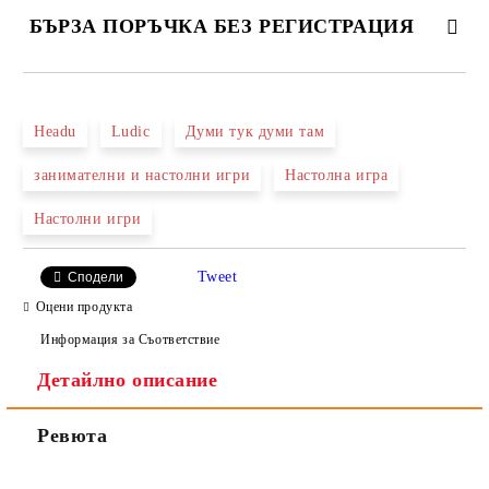
БЪРЗА ПОРЪЧКА БЕЗ РЕГИСТРАЦИЯ
САМО ПОПЪЛНЕТЕ 2 ПОЛЕТА
Headu
Ludic
Думи тук думи там
занимателни и настолни игри
Настолна игра
Ние ще се свържем с вас в рамките на работния ден.
Настолни игри
Tweet
Сподели
Оцени продукта
Информация за Съответствие
Детайлно описание
Ревюта