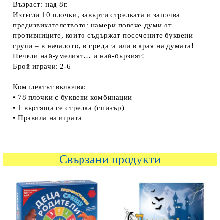
Възраст: над 8г.
Изтегли 10 плочки, завърти стрелката и започва
предизвикателството: намери повече думи от
противниците, които съдържат посочените буквени
групи – в началото, в средата или в края на думата!
Печели най-умелият… и най-бързият!
Брой играчи: 2-6
Комплектът включва:
• 78 плочки с буквени комбинации
• 1 въртяща се стрелка (спинър)
• Правила на играта
Свързани продукти