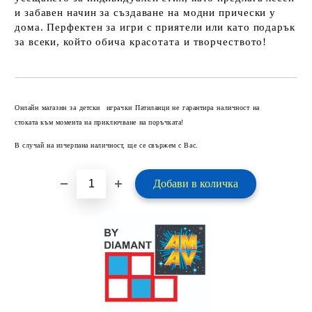
и забавен начин за създаване на модни прически у
дома. Перфектен за игри с приятели или като подарък
за всеки, който обича красотата и творчеството!
Добави в желани
Онлайн магазин за детски играчки Патиланци не гарантира наличност на
стоката към момента на приключване на поръчката!
В случай на изчерпана наличност, ще се свържем с Вас.