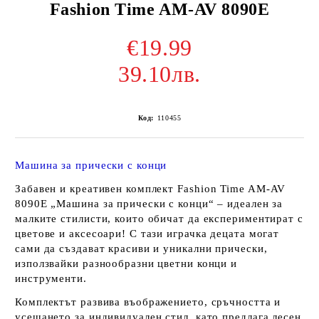
Fashion Time AM-AV 8090E
€19.99
39.10лв.
Код:
110455
Машина за прически с конци
Забавен и креативен комплект
Fashion Time AM-AV
8090E
„Машина за прически с конци“ – идеален за
малките стилисти, които обичат да експериментират с
цветове и аксесоари! С тази играчка децата могат
сами да създават красиви и уникални прически,
използвайки разнообразни цветни конци и
инструменти.
Комплектът развива въображението, сръчността и
усещането за индивидуален стил, като предлага лесен