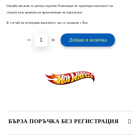
Добави в желани
Онлайн магазин за детски играчки Патиланци не гарантира наличност на
стоката към момента на приключване на поръчката!
В случай на изчерпана наличност, ще се свържем с Вас.
БЪРЗА ПОРЪЧКА БЕЗ РЕГИСТРАЦИЯ
САМО ПОПЪЛНЕТЕ 2 ПОЛЕТА