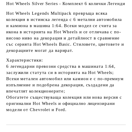
Hot Wheels Silver Series - Комплект 6 колички Легенди
Hot Wheels Legends Multipack превръща всяка
колекция в истинска легенда с 6 метални автомобила
и камиона в машина 1:64. Всеки модел се счита за
икона в историята на Hot Wheels и се отличава с по-
високо ниво на декорация и детайлност в сравнение
със серията Hot Wheels Basic. Стиловете, цветовете и
декорациите могат да варират.
Характеристики:
6 легендарни превозни средства в машината 1:64,
заслужили статута си в историята на Hot Wheels;
Всеки метален автомобил или камион е с по-премиум
изпълнение и подобрена декорация, създадени да
впечатлят колекционерите;
Обогатете съществуваща колекция или нова версия с
оригинални Hot Wheels и официално лицензирани
модели от Chevrolet и Ford.