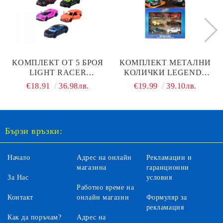
КОМПЛЕКТ ОТ 5 БРОЯ
КОМПЛЕКТ МЕТАЛНИ
LIGHT RACER
КОЛИЧКИ LEGENDS
MAJORETTE 212053179
HOT WHEELS JBY78
€18.91
36.98лв.
€19.99
39.10лв.
Бързи връзки:
Начало
Адрес на онлайн
Рекламации и
магазина
гаранционни
За Нас
условия
Работно време на
Контакт
онлайн магазин
Формуляр за
рекламация
Как да поръчам?
Адрес на