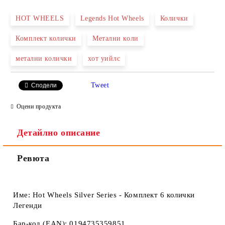
HOT WHEELS
Legends Hot Wheels
Колички
Комплект колички
Метални коли
Ние ще се свържем с вас в рамките на работния ден.
метални колички
хот уийлс
Tweet
Сподели
Оцени продукта
Детайлно описание
Ревюта
Име: Hot Wheels Silver Series - Комплект 6 колички
Легенди
Бар-код (EAN): 0194735359851