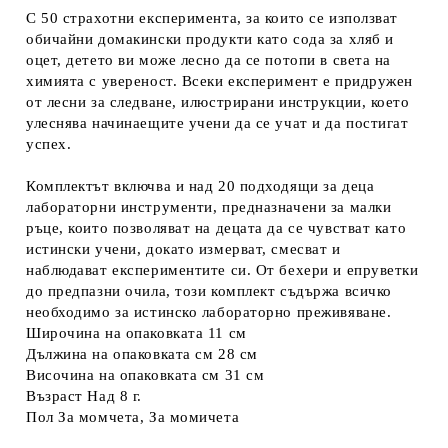
С 50 страхотни експеримента, за които се използват
обичайни домакински продукти като сода за хляб и
оцет, детето ви може лесно да се потопи в света на
химията с увереност. Всеки експеримент е придружен
от лесни за следване, илюстрирани инструкции, което
улеснява начинаещите учени да се учат и да постигат
успех.
Комплектът включва и над 20 подходящи за деца
лабораторни инструменти, предназначени за малки
ръце, които позволяват на децата да се чувстват като
истински учени, докато измерват, смесват и
наблюдават експериментите си. От бехери и епруветки
до предпазни очила, този комплект съдържа всичко
необходимо за истинско лабораторно преживяване.
Широчина на опаковката 11 см
Дължина на опаковката см 28 см
Височина на опаковката см 31 см
Възраст Над 8 г.
Пол За момчета, За момичета