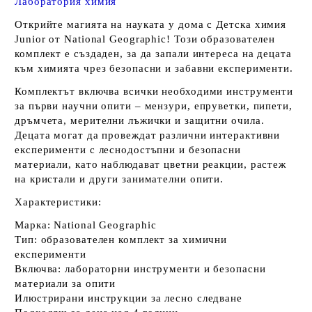
Лаборатория химия
Открийте магията на науката у дома с
Детска химия
Junior от National Geographic
! Този образователен
комплект е създаден, за да запали интереса на децата
към химията чрез безопасни и забавни експерименти.
Комплектът включва всички необходими инструменти
за първи научни опити – мензури, епруветки, пипети,
дръмчета, мерителни лъжички и защитни очила.
Децата могат да провеждат различни интерактивни
експерименти с леснодостъпни и безопасни
материали, като наблюдават цветни реакции, растеж
на кристали и други занимателни опити.
Характеристики:
Марка:
National Geographic
Тип: образователен комплект за химични
експерименти
Включва: лабораторни инструменти и безопасни
материали за опити
Илюстрирани инструкции за лесно следване