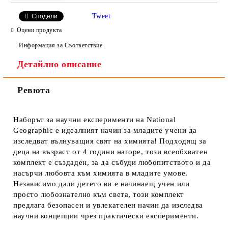
Tweet
Сподели
Оцени продукта
Информация за Съответствие
Детайлно описание
Ревюта
Наборът за научни експерименти на National
Geographic е идеалният начин за младите учени да
изследват вълнуващия свят на химията! Подходящ за
деца на възраст от 4 години нагоре, този всеобхватен
комплект е създаден, за да събуди любопитството и да
насърчи любовта към химията в младите умове.
Независимо дали детето ви е начинаещ учен или
просто любознателно към света, този комплект
предлага безопасен и увлекателен начин да изследва
научни концепции чрез практически експерименти.