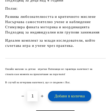
Подходящ за деца над
4 години
Ползи:
Развива любознателността и критичното мислене
Насърчава самостоятелно учене и наблюдение
Стимулира фината моторика и координацията
Подходящ за индивидуални или групови занимания
Идеален комплект за млади изследователи, който
съчетава
игра и учене чрез практика
.
Добави в желани
Онлайн магазин за детски играчки Патиланци не гарантира наличност на
стоката към момента на приключване на поръчката!
В случай на изчерпана наличност, ще се свържем с Вас.