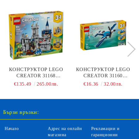
КОНСТРУКТОР LEGO
КОНСТРУКТОР LEGO
CREATOR 31168
CREATOR 31160
СРЕДНОВЕКОВЕН
ЛЕТАТЕЛНИ СРЕДСТВА
€135.49
265.00лв.
€16.36
32.00лв.
ЗАМЪК НА КОННИЯ
СЪСТЕЗАТЕЛЕН
РИЦАР
САМОЛЕТ
Бързи връзки:
Начало
Адрес на онлайн
Рекламации и
магазина
гаранционни