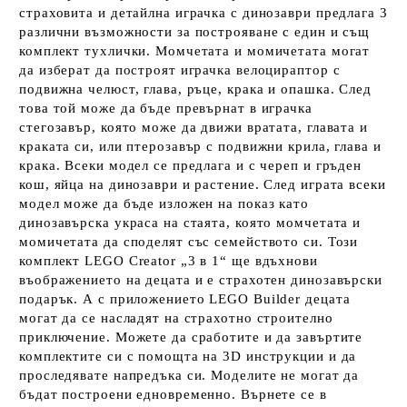
страховита и детайлна играчка с динозаври предлага 3
различни възможности за построяване с един и същ
комплект тухлички. Момчетата и момичетата могат
да изберат да построят играчка велоцираптор с
подвижна челюст, глава, ръце, крака и опашка. След
това той може да бъде превърнат в играчка
стегозавър, която може да движи вратата, главата и
краката си, или птерозавър с подвижни крила, глава и
крака. Всеки модел се предлага и с череп и гръден
кош, яйца на динозаври и растение. След играта всеки
модел може да бъде изложен на показ като
динозавърска украса на стаята, която момчетата и
момичетата да споделят със семейството си. Този
комплект LEGO Creator „3 в 1“ ще вдъхнови
въображението на децата и е страхотен динозавърски
подарък. А с приложението LEGO Builder децата
могат да се насладят на страхотно строително
приключение. Можете да сработите и да завъртите
комплектите си с помощта на 3D инструкции и да
проследявате напредъка си. Моделите не могат да
бъдат построени едновременно. Върнете се в