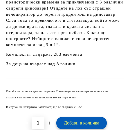
праисторически времена за приключения с 3 различни
свирепи динозаври! Отидете на лов със страшен
велоцираптор до череп и гръден кош на динозавър.
След това го превключете в стегозавъра, който може
да движи вратата, главата и краката си, или в
птерозавъра, за да лети през небето. Какво ще
построите? Изборът е вашият с този невероятен
комплект за игра „3 в 1“.
Комплектът съдържа: 283 елемента;
За деца на възраст над 8 години.
Добави в желани
Онлайн магазин за детски играчки Патиланци не гарантира наличност на
стоката към момента на приключване на поръчката!
В случай на изчерпана наличност, ще се свържем с Вас.