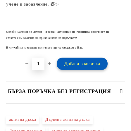
учене и забавление. 🧸✨
Добави в желани
Онлайн магазин за детски играчки Патиланци не гарантира наличност на
стоката към момента на приключване на поръчката!
В случай на изчерпана наличност, ще се свържем с Вас.
БЪРЗА ПОРЪЧКА БЕЗ РЕГИСТРАЦИЯ
САМО ПОПЪЛНЕТЕ 2 ПОЛЕТА
активна дъска
Дървена активна дъска