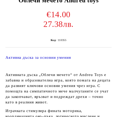
Облечи мечето Andreu toys
€14.00
27.38лв.
Код:
110355
Активна дъска за основни умения
Активната дъска „Облечи мечето“ от Andreu Toys е
забавна и образователна игра, която помага на децата
да развият ключови основни умения чрез игра. С
помощта на симпатичното мече малчуганите се учат
да закопчават, връзват и подреждат дрехи – точно
като в реалния живот.
Играчката стимулира фината моторика,
координацията око–ръка, логическото мислене и