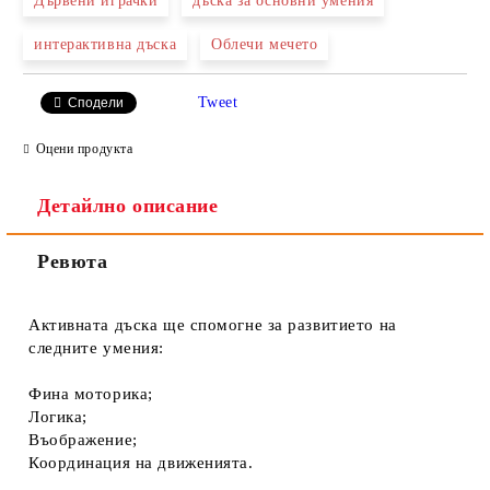
Дървени играчки
дъска за основни умения
Ние ще се свържем с вас в рамките на работния ден.
интерактивна дъска
Облечи мечето
Tweet
Сподели
Оцени продукта
Детайлно описание
Ревюта
Активната дъска ще спомогне за развитието на
следните умения:
Фина моторика;
Логика;
Въображение;
Координация на движенията.