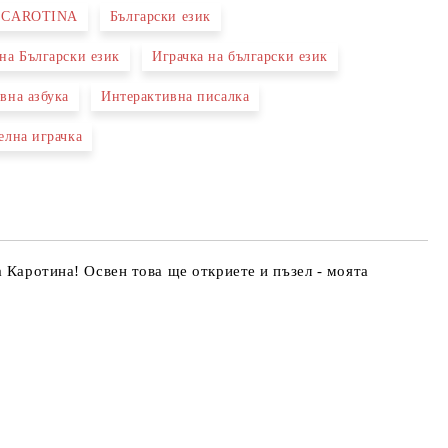
I CAROTINA
Български език
 свържем с вас в рамките на работния ден.
на Български език
Играчка на български език
вна азбука
Интерактивна писалка
елна играчка
 Каротина! Освен това ще откриете и пъзел - моята