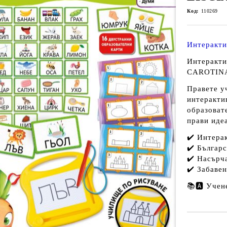
Код:
110269
Интеракти
Интеракти
CAROTIN
Правете у
интеракти
образоват
прави иде
✔️ Интера
✔️ Българс
✔️ Насърча
✔️ Забаве
📚🅰️ Учен