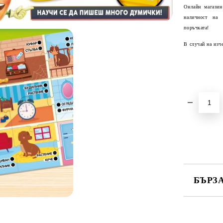
Онлайн магазин
наличност на
поръчката!
В случай на изч
БЪРЗ
САМО ПО