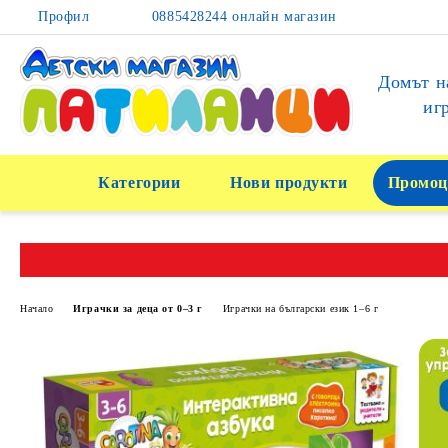
Профил
0885428244 онлайн магазин
Домът н
иг
Категории
Нови продукти
Промоц
Начало
Играчки за деца от 0–3 г
Играчки на български език 1–6 г