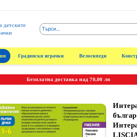
а детските
рачки
ии
Градински играчки
Велосипеди
Конст
Безплатна доставка над 70,00 лв
Интера
българ
Интера
LISCI