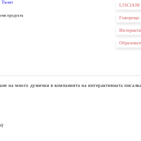
Tweet
LISCIAN
Ние ще се
ени продукта
Говорещо 
Интеракти
Образоват
ване на много думички в компанията на интерактивната писалка
и)