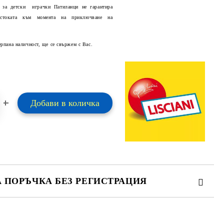
 за детски играчки Патиланци не гарантира
 стоката към момента на приключване на
Добави в желани
ерпана наличност, ще се свържем с Вас.
А ПОРЪЧКА БЕЗ РЕГИСТРАЦИЯ
ПЪЛНЕТЕ 2 ПОЛЕТА