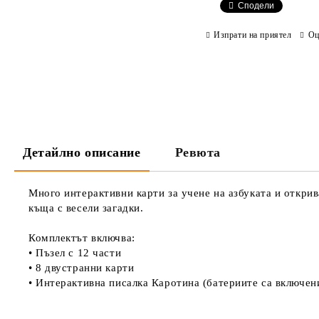
Сподели
Изпрати на приятел
Оц
Детайлно описание
Ревюта
Много интерактивни карти за учене на азбуката и откри
къща с весели загадки.
Комплектът включва:
• Пъзел с 12 части
• 8 двустранни карти
• Интерактивна писалка Каротина (батериите са включен