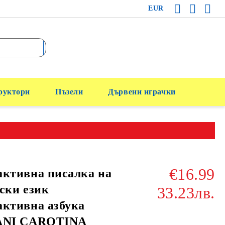
EUR
руктори
Пъзели
Дървени играчки
€16.99
ктивна писалка на
ски език
33.23лв.
ктивна азбука
ANI CAROTINA