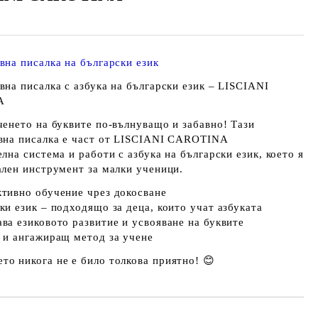
вна писалка
на български език
вна писалка с азбука на български език – LISCIANI
A
ченето на буквите по-вълнуващо и забавно! Тази
вна писалка е част от
LISCIANI CAROTINA
елна система и работи с азбука на
български език
, което я
ален инструмент за малки ученици.
ктивно обучение чрез докосване
ки език – подходящо за деца, които учат азбуката
ва езиковото развитие и усвояване на буквите
н и ангажиращ метод за учене
ето никога не е било толкова приятно! 😊