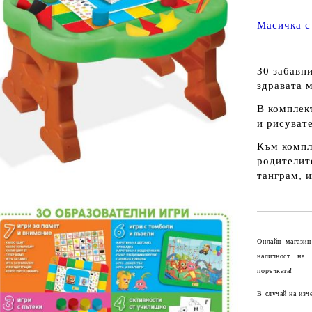
Масичка с
30 забавни
здравата 
В комплект
и рисувате
Към компл
родителит
танграм, и
Онлайн магазин
наличност на
поръчката!
В случай на изч