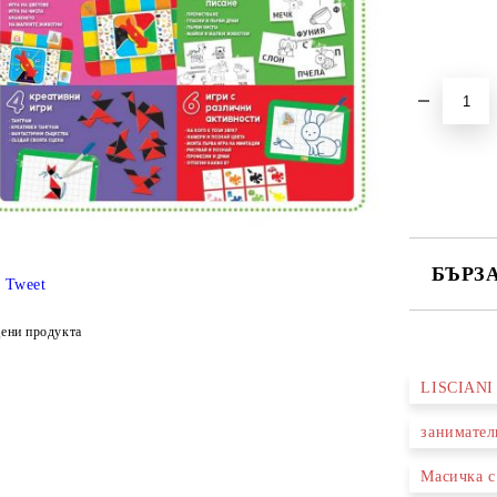
БЪРЗ
Tweet
САМО ПО
ени продукта
LISCIAN
Ние ще се
занимател
Масичка с