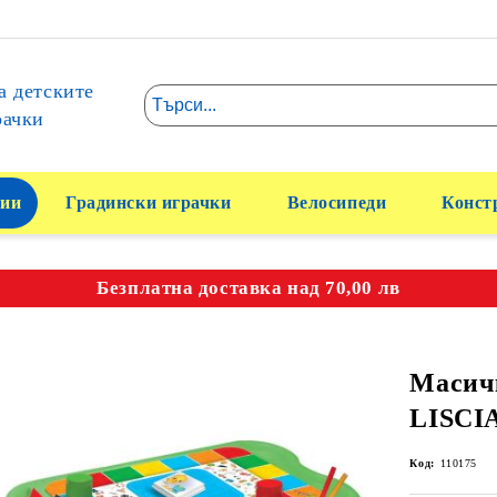
а детските
рачки
ии
Градински играчки
Велосипеди
Конст
Безплатна доставка над 70,00 лв
Масичк
LISCI
Код:
110175