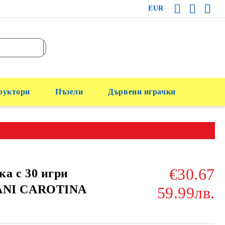
EUR
руктори
Пъзели
Дървени играчки
€30.67
а с 30 игри
ANI CAROTINA
59.99лв.