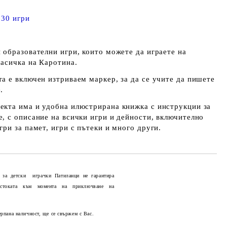
 30 игри
 образователни игри, които можете да играете на
масичка на Каротина.
а е включен изтриваем маркер, за да се учите да пишете
.
екта има и удобна илюстрирана книжка с инструкции за
е, с описание на всички игри и дейности, включително
гри за памет, игри с пътеки и много други.
 за детски играчки Патиланци не гарантира
 стоката към момента на приключване на
Добави в желани
ерпана наличност, ще се свържем с Вас.