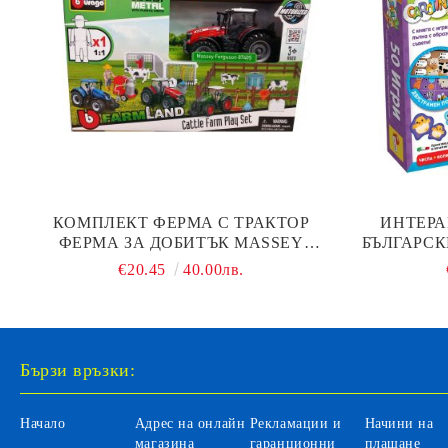
КОМПЛЕКТ ФЕРМА С ТРАКТОР
ИНТЕРА
ФЕРМА ЗА ДОБИТЪК MASSEY
БЪЛГАРСКИ
FERGUSON 8740S BBURAGO
€20.45
40.00лв.
Бързи връзки:
Начало
Адрес на онлайн
Рекламации и
Начини на
магазина
гаранционни
плащане