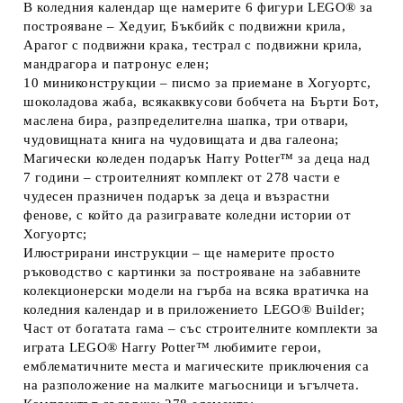
В коледния календар ще намерите 6 фигури LEGO® за
построяване – Хедуиг, Бъкбийк с подвижни крила,
Арагог с подвижни крака, тестрал с подвижни крила,
мандрагора и патронус елен;
10 миниконструкции – писмо за приемане в Хогуортс,
шоколадова жаба, всякаквкусови бобчета на Бърти Бот,
маслена бира, разпределителна шапка, три отвари,
чудовищната книга на чудовищата и два галеона;
Магически коледен подарък Harry Potter™ за деца над
7 години – строителният комплект от 278 части е
чудесен празничен подарък за деца и възрастни
фенове, с който да разигравате коледни истории от
Хогуортс;
Илюстрирани инструкции – ще намерите просто
ръководство с картинки за построяване на забавните
колекционерски модели на гърба на всяка вратичка на
коледния календар и в приложението LEGO® Builder;
Част от богатата гама – със строителните комплекти за
играта LEGO® Harry Potter™ любимите герои,
емблематичните места и магическите приключения са
на разположение на малките магьосници и ъгълчета.