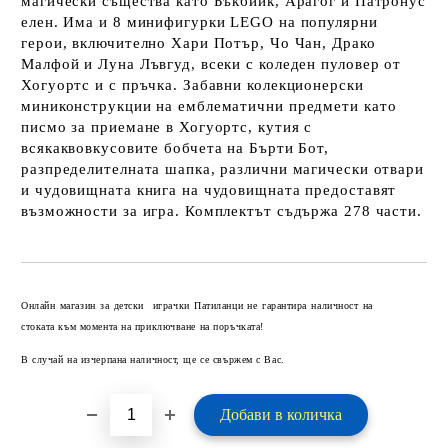
магически същества като Бъкбийк, Арагог и Патронус
елен. Има и 8 минифигурки LEGO на популярни
герои, включително Хари Потър, Чо Чан, Драко
Малфой и Луна Лъвгуд, всеки с коледен пуловер от
Хогуортс и с пръчка. Забавни колекционерски
миниконструкции на емблематични предмети като
писмо за приемане в Хогуортс, кутия с
всякаквовкусовите бобчета на Бърти Бот,
разпределителната шапка, различни магически отвари
и чудовищната книга на чудовищната предоставят
възможности за игра. Комплектът съдържа 278 части.
Добави в желани
Онлайн магазин за детски играчки Патиланци не гарантира наличност на
стоката към момента на приключване на поръчката!
В случай на изчерпана наличност, ще се свържем с Вас.