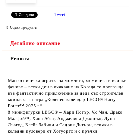
Tweet
Сподели
Оцени продукта
Детайлно описание
Ревюта
Магьосническа играчка за момчета, момичета и всички
фенове – всеки ден в очакване на Коледа се превръща
във фантастично приключение за деца със строителен
комплект за игра „Коленен календар LEGO® Harry
Potter™ 2025 г.“
8 минифигурки LEGO® – Хари Потър, Чо Чан, Драко
Малфой™, Хана Абът, Анджелина Джонсън, Луна
Лъвгуд, Блейз Забини и Седрик Дигъри, всички в
коледни пуловери от Хогуортс и с пръчки;