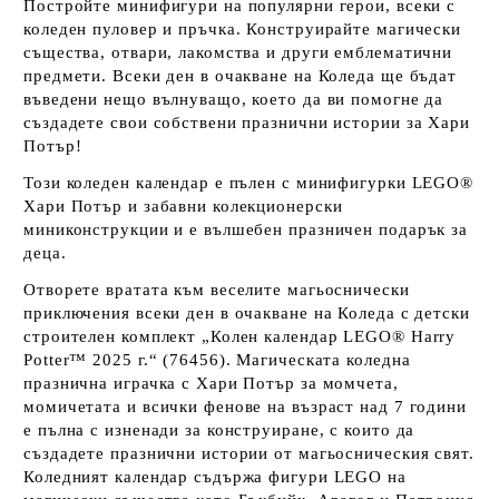
Постройте минифигури на популярни герои, всеки с
коледен пуловер и пръчка. Конструирайте магически
същества, отвари, лакомства и други емблематични
предмети. Всеки ден в очакване на Коледа ще бъдат
въведени нещо вълнуващо, което да ви помогне да
създадете свои собствени празнични истории за Хари
Потър!
Този коледен календар е пълен с минифигурки LEGO®
Хари Потър и забавни колекционерски
миниконструкции и е вълшебен празничен подарък за
деца.
Отворете вратата към веселите магьоснически
приключения всеки ден в очакване на Коледа с детски
строителен комплект „Колен календар LEGO® Harry
Potter™ 2025 г.“ (76456). Магическата коледна
празнична играчка с Хари Потър за момчета,
момичетата и всички фенове на възраст над 7 години
е пълна с изненади за конструиране, с които да
създадете празнични истории от магьосническия свят.
Коледният календар съдържа фигури LEGO на