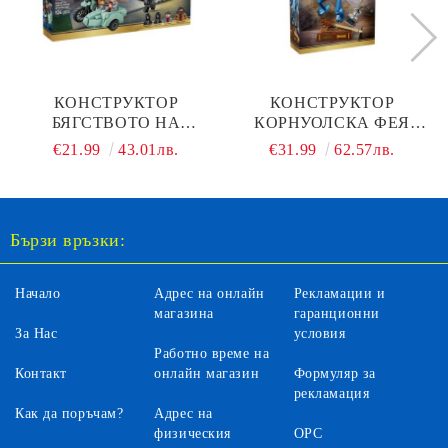
КОНСТРУКТОР
КОНСТРУКТОР
БЯГСТВОТО НА
КОРНУОЛСКА ФЕЯ
ХАГРИД И ХАРИ ОТ
LEGO HARRY POTTER
€21.99
43.01лв.
€31.99
62.57лв.
ПРИВИТ ДРАЙВ LEGO
76461
HARRY POTTER 76459
Бързи връзки:
Начало
Адрес на онлайн
Рекламации и
магазина
гаранционни
За Нас
условия
Работно време на
Контакт
онлайн магазин
Формуляр за
рекламация
Как да поръчам?
Адрес на
физическия
ОРС