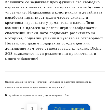
Количките се задвижват чрез функция със свободно
въртене на колелата, което ги прави лесни за бутане и
управление. Издръжливата конструкция и детайлната
изработка гарантират дълги часове активна и
креативна игра, както у дома, така и навън. Този
комплект е идеален за ролеви игри и въображаеми
спасителни мисии, като подпомага развитието на
моторика, социални умения и чувство за отговорност.
Независимо дали е подарък за рожден ден или
допълнение към вече съществуваща колекция, Dickie
SOS комплектът носи реалистични приключения и
много забавление!
Добави в желани
Онлайн магазин за детски играчки Патиланци не гарантира наличност на
стоката към момента на приключване на поръчката!
В случай на изчерпана наличност, ще се свържем с Вас.