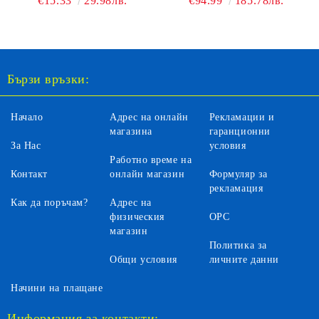
€15.33
29.98лв.
€94.99
185.78лв.
Бързи връзки:
Начало
Адрес на онлайн
Рекламации и
магазина
гаранционни
За Нас
условия
Работно време на
Контакт
онлайн магазин
Формуляр за
рекламация
Как да поръчам?
Адрес на
физическия
ОРС
магазин
Политика за
Общи условия
личните данни
Начини на плащане
Информация за контакти: