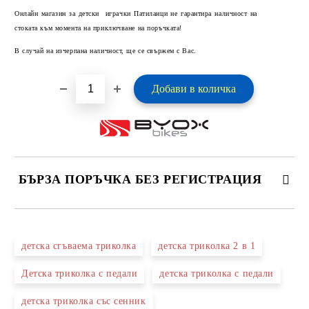
Добави в желани
Онлайн магазин за детски играчки Патиланци не гарантира наличност на
стоката към момента на приключване на поръчката!
В случай на изчерпана наличност, ще се свържем с Вас.
БЪРЗА ПОРЪЧКА БЕЗ РЕГИСТРАЦИЯ
САМО ПОПЪЛНЕТЕ 2 ПОЛЕТА
детска сгъваема триколка
детска триколка 2 в 1
Детска триколка с педали
детска триколка с педали
Ние ще се свържем с вас в рамките на работния ден.
детска триколка със сенник