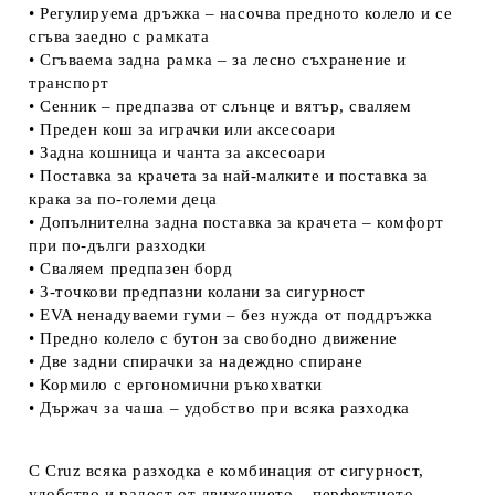
• Регулируема дръжка – насочва предното колело и се
сгъва заедно с рамката
• Сгъваема задна рамка – за лесно съхранение и
транспорт
• Сенник – предпазва от слънце и вятър, сваляем
• Преден кош за играчки или аксесоари
• Задна кошница и чанта за аксесоари
• Поставка за крачета за най-малките и поставка за
крака за по-големи деца
• Допълнителна задна поставка за крачета – комфорт
при по-дълги разходки
• Сваляем предпазен борд
• 3-точкови предпазни колани за сигурност
• EVA ненадуваеми гуми – без нужда от поддръжка
• Предно колело с бутон за свободно движение
• Две задни спирачки за надеждно спиране
• Кормило с ергономични ръкохватки
• Държач за чаша – удобство при всяка разходка
С Cruz всяка разходка е комбинация от сигурност,
удобство и радост от движението – перфектното