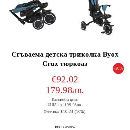
Сгъваема детска триколка Byox
Cruz тюркоаз
-10%
€92.02
179.98лв.
Каталожна цена:
€102.25
199.98лв.
€10.23 (10%)
Отстъпка:
Код:
109399C