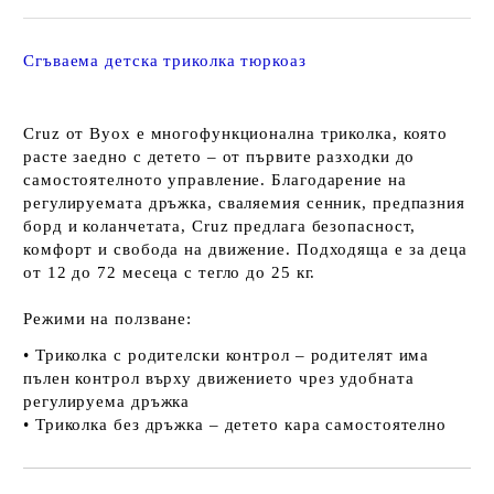
Сгъваема детска триколка тюркоаз
Cruz от Byox е многофункционална триколка, която
расте заедно с детето – от първите разходки до
самостоятелното управление. Благодарение на
регулируемата дръжка, сваляемия сенник, предпазния
борд и коланчетата, Cruz предлага безопасност,
комфорт и свобода на движение. Подходяща е за деца
от 12 до 72 месеца с тегло до 25 кг.
Режими на ползване:
• Триколка с родителски контрол – родителят има
пълен контрол върху движението чрез удобната
регулируема дръжка
• Триколка без дръжка – детето кара самостоятелно