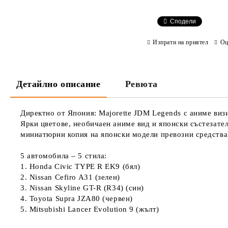
Сподели
Изпрати на приятел
Оц
Детайлно описание
Ревюта
Директно от Япония: Majorette JDM Legends с аниме виз
Ярки цветове, необичаен аниме вид и японски състезате
миниатюрни копия на японски модели превозни средства 
5 автомобила – 5 стила:
1. Honda Civic TYPE R EK9 (бял)
2. Nissan Cefiro A31 (зелен)
3. Nissan Skyline GT-R (R34) (син)
4. Toyota Supra JZA80 (червен)
5. Mitsubishi Lancer Evolution 9 (жълт)