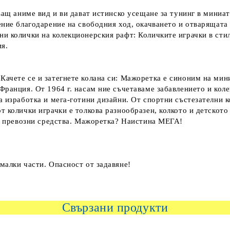
яващ аниме вид и ви дават истинско усещане за тунинг в мини
ние благодарение на свободния ход, окачването и отварящата 
и колички на колекционерския рафт: Количките играчки в сти
ия.
Качете се и затегнете колана си: Мажоретка е синоним на ми
Франция. От 1964 г. насам ние съчетаваме забавлението и кол
а изработка и мега-готини дизайни. От спортни състезателни
 колички играчки е толкова разнообразен, колкото и детското
ча превозни средства. Мажоретка? Наистина МЕГА!
малки части. Опасност от задавяне!
Свързани продукти