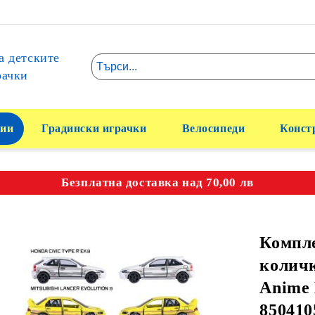
а детските
рачки
ии
Градински играчки
Велосипеди
Конст
Безплатна доставка над 70,00 лв
Компле
колич
Anime 
850410