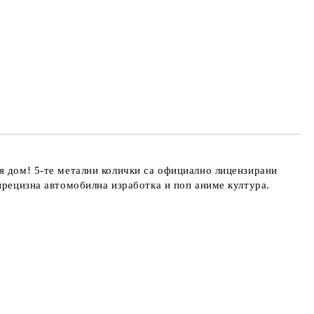
я дом! 5-те метални колички са официално лицензирани
прецизна автомобилна изработка и поп аниме култура.