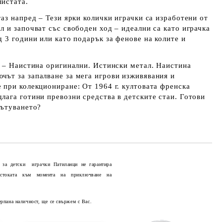
пистата.
газ напред – Тези ярки колички играчки са изработени от
л и започват със свободен ход – идеални са като играчка
д 3 години или като подарък за фенове на колите и
te – Наистина оригинални. Истински метал. Наистина
чът за запалване за мега игрови изживявания и
 при колекциониране: От 1964 г. култовата френска
лага готини превозни средства в детските стаи. Готови
пътуването?
 за детски играчки Патиланци не гарантира
 стоката към момента на приключване на
Добави в желани
ерпана наличност, ще се свържем с Вас.