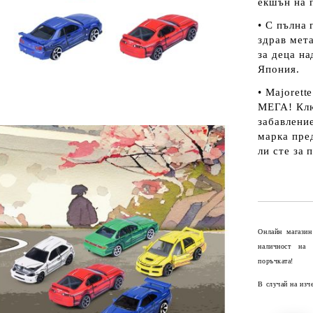
екшън на 
• С пълна 
здрав мета
за деца на
Япония.
• Majoret
МЕГА! Клю
забавление
марка пред
ли сте за 
Онлайн магазин
наличност на
поръчката!
В случай на изч