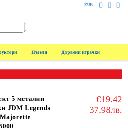
EUR
руктори
Пъзели
Дървени играчки
€19.42
кт 5 метални
ки JDM Legends
37.98лв.
Majorette
5000