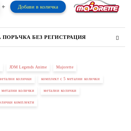
А ПОРЪЧКА БЕЗ РЕГИСТРАЦИЯ
ПЪЛНЕТЕ 2 ПОЛЕТА
JDM Legends Anime
Majorette
 свържем с вас в рамките на работния ден.
метални колички
комплект с 5 метални колички
 метални колички
метални колички
олички комплекти