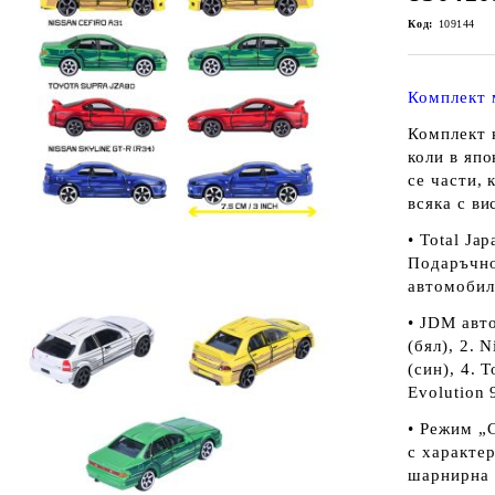
Код:
109144
Комплект 
Комплект к
коли в япо
се части, 
всяка с ви
• Total Ja
Подаръчно
автомобил
• JDM авт
(бял), 2. 
(син), 4. 
Evolution 
• Режим „
с характер
шарнирна 