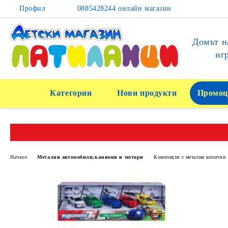
Профил
0885428244 онлайн магазин
Домът н
иг
Категории
Нови продукти
Промоц
Начало
Метални автомобили,камиони и мотори
Комплекти с метални колички