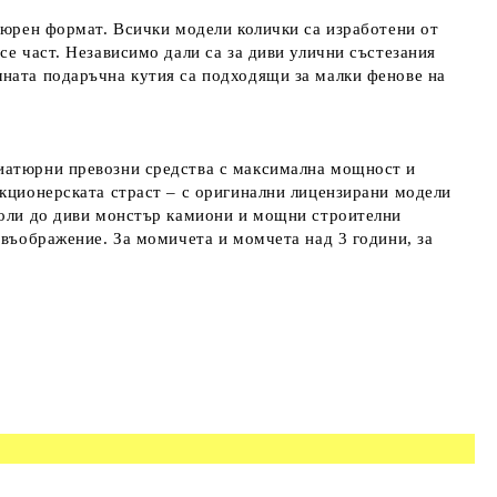
атюрен формат. Всички модели колички са изработени от
се част. Независимо дали са за диви улични състезания
лната подаръчна кутия са подходящи за малки фенове на
ниатюрни превозни средства с максимална мощност и
екционерската страст – с оригинални лицензирани модели
 коли до диви монстър камиони и мощни строителни
 въображение. За момичета и момчета над 3 години, за