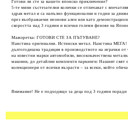
Готови ли сте за вашето японско приключение?
5-те мини състезателни колички се отличават с впечатл
здрав метал и са напълно функционални и годни за движе
през въображаеми неонови алеи или като демонстрационн
скоростта над 3 години и всички големи фенове на Япон
Мажоретка: ГОТОВИ СТЕ ЗА ПЪТУВАНЕ?
Наистина оригинални. Истински метал. Наистина МЕГА! 
дългогодишна традиция в производството на играчки от 
на известни марки автомобили, висококачествена металн
машини, до детайлни комплекти паркинги: Нашият свят от
колекционери от всички възрасти – за всеки, който оби
Внимание! Не е подходящо за деца под 3 години поради 