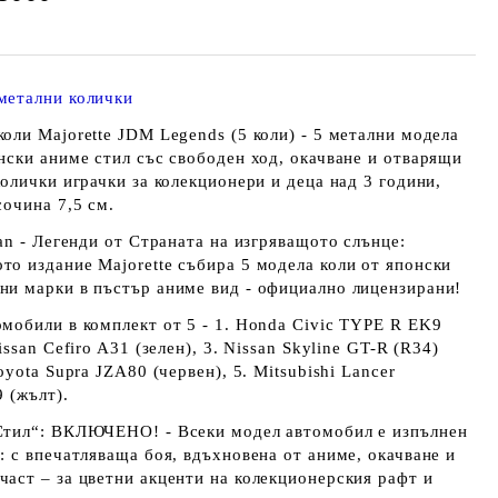
метални колички
оли Majorette JDM Legends (5 коли) - 5 метални модела
нски аниме стил със свободен ход, окачване и отварящи
колички играчки за колекционери и деца над 3 години,
сочина 7,5 см.
pan - Легенди от Страната на изгряващото слънце:
то издание Majorette събира 5 модела коли от японски
ни марки в пъстър аниме вид - официално лицензирани!
омобили в комплект от 5 - 1. Honda Civic TYPE R EK9
Nissan Cefiro A31 (зелен), 3. Nissan Skyline GT-R (R34)
Toyota Supra JZA80 (червен), 5. Mitsubishi Lancer
9 (жълт).
Стил“: ВКЛЮЧЕНО! - Всеки модел автомобил е изпълнен
: с впечатляваща боя, вдъхновена от аниме, окачване и
част – за цветни акценти на колекционерския рафт и