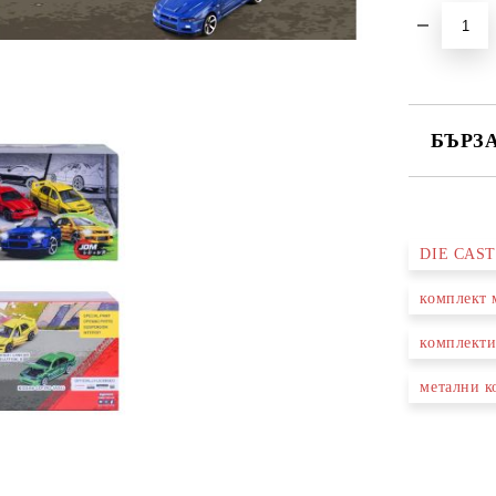
БЪРЗ
САМО ПО
DIE CAST
Ние ще се
комплект 
комплекти
метални к