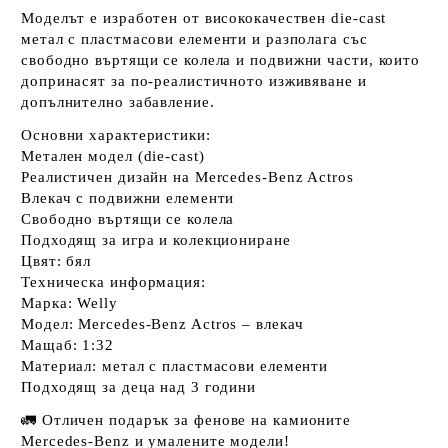
Моделът е изработен от висококачествен
die-cast
метал
с пластмасови елементи и разполага със
свободно въртящи се колела
и подвижни части, които
допринасят за по-реалистичното изживяване и
допълнително забавление.
Основни характеристики:
Метален модел (die-cast)
Реалистичен дизайн на Mercedes-Benz Actros
Влекач с подвижни елементи
Свободно въртящи се колела
Подходящ за игра и колекциониране
Цвят:
бял
Техническа информация:
Марка:
Welly
Модел:
Mercedes-Benz Actros – влекач
Мащаб:
1:32
Материал: метал с пластмасови елементи
Подходящ за деца над 3 години
🚛
Отличен подарък
за фенове на камионите
Mercedes-Benz и умалените модели!