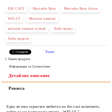
DIE CAST
Mercedes Benz
Mercedes Benz Actros
WELLY
Метален камион
Ние ще се свържем с вас в рамките на работния ден.
метален камион влекач
Хоби медел
Хоби модели
Tweet
Сподели
Оцени продукта
Информация за Съответствие
Детайлно описание
Ревюта
Едва ли има сериозен любител на die-cast количките,
който да не разпознава името „ WELLY ”.