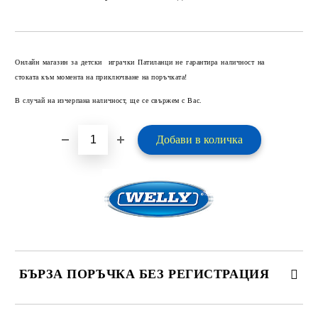
Добави в желани
Онлайн магазин за детски играчки Патиланци не гарантира наличност на
стоката към момента на приключване на поръчката!
В случай на изчерпана наличност, ще се свържем с Вас.
БЪРЗА ПОРЪЧКА БЕЗ РЕГИСТРАЦИЯ
САМО ПОПЪЛНЕТЕ 2 ПОЛЕТА