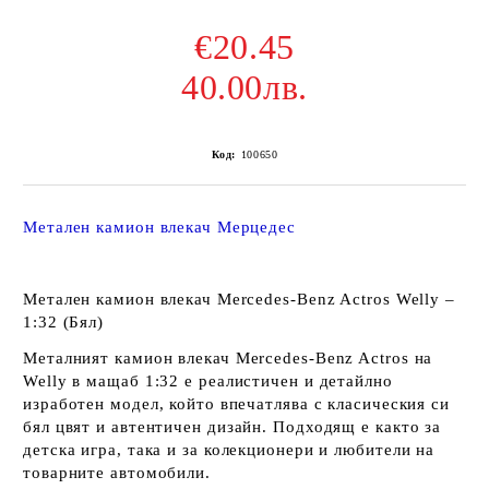
€20.45
40.00лв.
Код:
100650
Метален камион влекач Мерцедес
Метален камион влекач Mercedes-Benz Actros Welly –
1:32 (Бял)
Металният камион влекач
Mercedes-Benz Actros
на
Welly
в мащаб
1:32
е реалистичен и детайлно
изработен модел, който впечатлява с класическия си
бял цвят
и автентичен дизайн. Подходящ е както за
детска игра
, така и за
колекционери
и любители на
товарните автомобили.