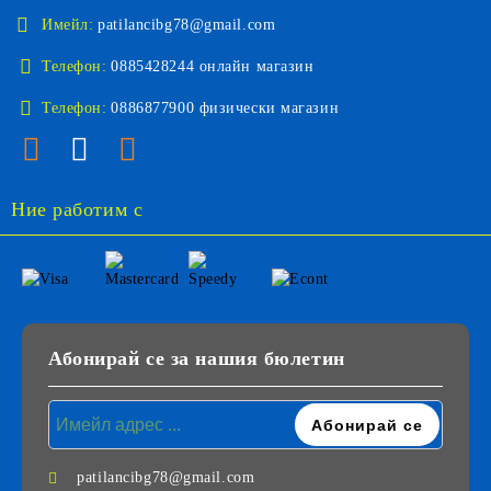
Имейл:
patilancibg78@gmail.com
Телефон:
0885428244 онлайн магазин
Телефон:
0886877900 физически магазин
Ние работим с
Абонирай се за нашия бюлетин
patilancibg78@gmail.com