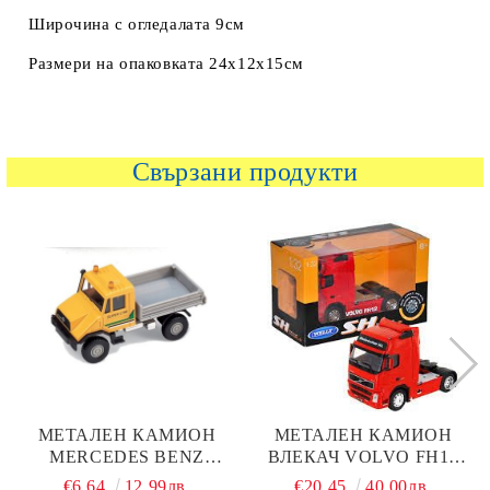
Широчина с огледалата 9см
Размери на опаковката 24x12x15см
Свързани продукти
МЕТАЛЕН КАМИОН
МЕТАЛЕН КАМИОН
MERCEDES BENZ
ВЛЕКАЧ VOLVO FH12
WELLY URBAN 1:34-39
WELLY 1/32
€6.64
12.99лв.
€20.45
40.00лв.