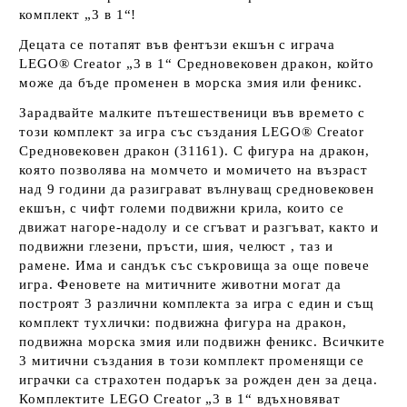
комплект „3 в 1“!
Децата се потапят във фентъзи екшън с играча
LEGO® Creator „3 в 1“ Средновековен дракон, който
може да бъде променен в морска змия или феникс.
Зарадвайте малките пътешественици във времето с
този комплект за игра със създания LEGO® Creator
Средновековен дракон (31161). С фигура на дракон,
която позволява на момчето и момичето на възраст
над 9 години да разиграват вълнуващ средновековен
екшън, с чифт големи подвижни крила, които се
движат нагоре-надолу и се сгъват и разгъват, както и
подвижни глезени, пръсти, шия, челюст , таз и
рамене. Има и сандък със съкровища за още повече
игра. Феновете на митичните животни могат да
построят 3 различни комплекта за игра с един и същ
комплект тухлички: подвижна фигура на дракон,
подвижна морска змия или подвижн феникс. Всичките
3 митични създания в този комплект променящи се
играчки са страхотен подарък за рожден ден за деца.
Комплектите LEGO Creator „3 в 1“ вдъхновяват