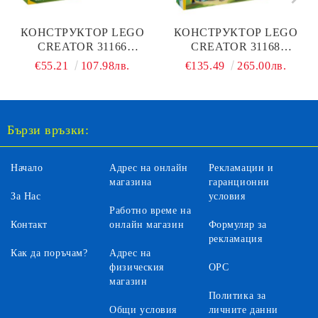
КОНСТРУКТОР LEGO
КОНСТРУКТОР LEGO
CREATOR 31166
CREATOR 31168
КРАСИВ КОН 3В1
СРЕДНОВЕКОВЕН
€55.21
107.98лв.
€135.49
265.00лв.
ЗАМЪК НА КОННИЯ
РИЦАР
Бързи връзки:
Начало
Адрес на онлайн
Рекламации и
магазина
гаранционни
За Нас
условия
Работно време на
Контакт
онлайн магазин
Формуляр за
рекламация
Как да поръчам?
Адрес на
физическия
ОРС
магазин
Политика за
Общи условия
личните данни