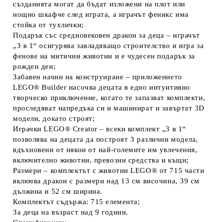
създанията могат да бъдат изложени на плот или
нощно шкафче след играта, а играчът феникс има
стойка от тухлички;
Подарък със средновековен дракон за деца – играчът
„3 в 1“ осигурява завладяващо строителство и игра за
фенове на митични животни и е чудесен подарък за
рожден ден;
Забавен начин на конструиране – приложението
LEGO® Builder насочва децата в едно интуитивно
творческо приключение, когато те запазват комплекти,
проследяват напредъка си и машинират и завъртат 3D
модели, докато строят;
Играчки LEGO® Creator – всеки комплект „3 в 1“
позволява на децата да построят 3 различни модела,
вдъхновени от някои от най-големите им увлечения,
включително животни, превозни средства и къщи;
Размери – комплектът с животни LEGO® от 715 части
включва дракон с размери над 13 см височина, 39 см
дължина и 52 см ширина.
Комплектът съдържа: 715 елемента;
За деца на възраст над 9 години.