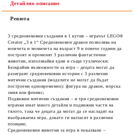
Детайлно описание
Ревюта
3 средновековни създания в 1 кутия – играчът LEGO®
Creator „3 в 1“ Средновековен дракон позволява на
момчета и момичета на възраст 9 и повече години да
построят и променят 3 различни фантастични
животни, използвайки едни и същи тухлически;
Безкрайни възможности за игра – децата могат да
разиграят средновековни истории с 3 различни
митични създания (моделите не могат да бъдат
построени едновременно): фигура на дракон, морска
змия или феникс;
Подвижни митични създания – и три средновековни
играчки имат много детайли и подвижни части на
тялото, така че децата да могат да се насладят на
въображаема игра, докато ги нагласят в различни
позиции;
Средновековни животни за игра и показване –