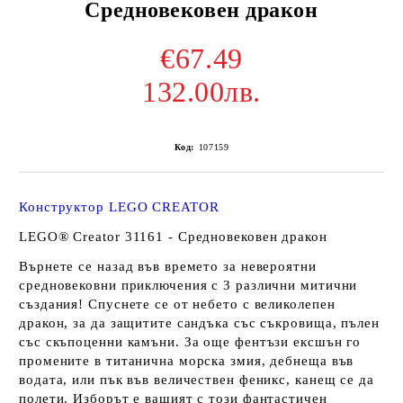
Средновековен дракон
€67.49
132.00лв.
Код:
107159
Конструктор LEGO CREATOR
LEGO® Creator 31161 - Средновековен дракон
Върнете се назад във времето за невероятни
средновековни приключения с 3 различни митични
създания! Спуснете се от небето с великолепен
дракон, за да защитите сандъка със съкровища, пълен
със скъпоценни камъни. За още фентъзи ексшън го
промените в титанична морска змия, дебнеща във
водата, или пък във величествен феникс, канещ се да
полети. Изборът е вашият с този фантастичен