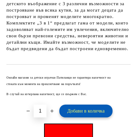
детското въображение с 3 различни възможности за
построяване във всяка кутия, за да могат децата да
построяват и променят моделите многократно.
Комплектите „3 в 1“ предлагат гама от модели, които
задоволяват най-големите им увлечения, включително
свои бързи превозни средства, невероятни животни и
детайлни къщи. Имайте възможност, че моделите не
бъдат предвидени да бъдат построени едновременно.
Добави в желани
Онлайн магазин за детски играчки Патиланци не гарантира наличност на
стоката към момента на приключване на поръчката!
В случай на изчерпана наличност, ще се свържем с Вас.