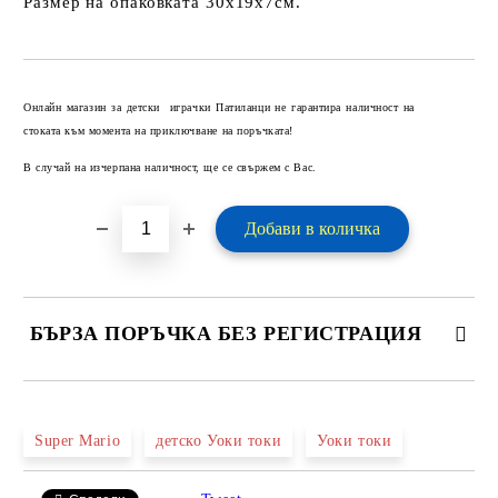
Размер на опаковката 30х19х7см.
Добави в желани
Онлайн магазин за детски играчки Патиланци не гарантира наличност на
стоката към момента на приключване на поръчката!
В случай на изчерпана наличност, ще се свържем с Вас.
БЪРЗА ПОРЪЧКА БЕЗ РЕГИСТРАЦИЯ
САМО ПОПЪЛНЕТЕ 2 ПОЛЕТА
Super Mario
детско Уоки токи
Уоки токи