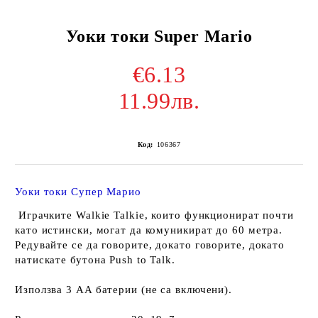
Уоки токи Super Mario
€6.13
11.99лв.
Код:
106367
Уоки токи Супер Марио
Играчките Walkie Talkie, които функционират почти
като истински, могат да комуникират до 60 метра.
Редувайте се да говорите, докато говорите, докато
натискате бутона Push to Talk.
Използва 3 AA батерии (не са включени).