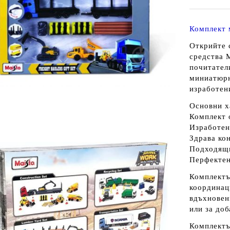
Комплект 
Открийте 
средства 
почитател
миниатюрн
изработен
Основни х
Комплект 
Изработен
Здрава ко
Подходящи
Перфектен
Комплектъ
координац
вдъхновен
или за доб
Комплект