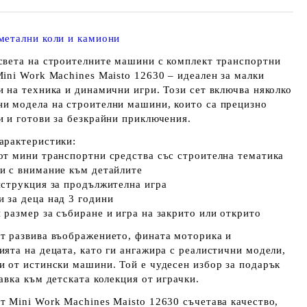
метални коли и камиони
света на строителните машини с
комплект транспортни
Mini Work Machines Maisto 12630
– идеален за малки
и на техника и динамични игри. Този сет включва няколко
и модела на строителни машини, които са прецизно
и и готови за безкрайни приключения.
арактеристики:
от мини транспортни средства със строителна тематика
и с внимание към детайлите
нструкция за продължителна игра
 за деца над 3 години
 размер за събиране и игра на закрито или открито
т развива въображението, фината моторика и
ията на децата, като ги ангажира с реалистични модели,
и от истински машини. Той е чудесен избор за подарък
авка към детската колекция от играчки.
ът
Mini Work Machines Maisto 12630
съчетава качество,