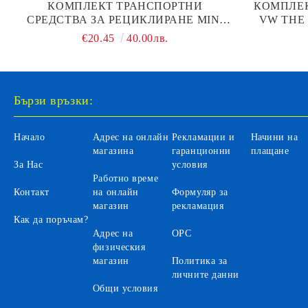
КОМПЛЕКТ ТРАНСПОРТНИ
КОМПЛЕК
СРЕДСТВА ЗА РЕЦИКЛИРАНЕ MINI
VW THE
WORK MACHINES MAISTO 12630
€20.45
40.00лв.
Бързи връзки:
Начало
Адрес на онлайн
Рекламации и
Начини на
магазина
гаранционни
плащане
За Нас
условия
Работно време
Контакт
на онлайн
Формуляр за
магазин
рекламация
Как да поръчам?
Адрес на
ОРС
физическия
магазин
Политика за
личните данни
Общи условия