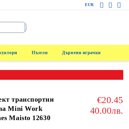
EUR
руктори
Пъзели
Дървени играчки
€20.45
ект транспортни
ва Mini Work
40.00лв.
es Maisto 12630