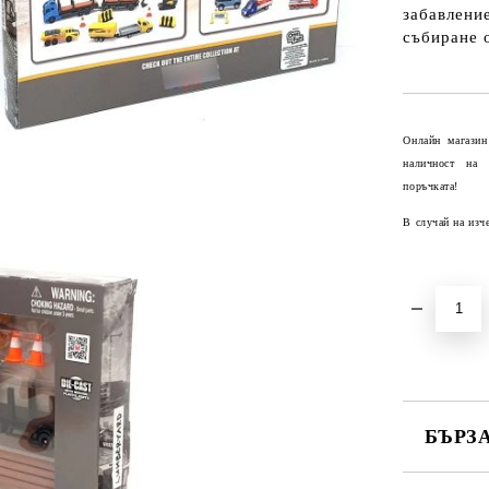
забавление
събиране 
Онлайн магазин
наличност на
поръчката!
В случай на изч
БЪРЗ
САМО ПО