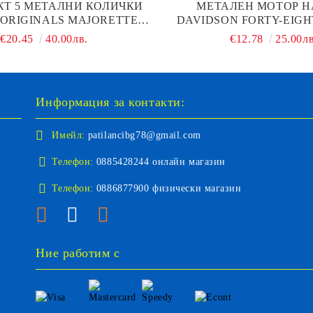
Т 5 МЕТАЛНИ КОЛИЧКИ
МЕТАЛЕН МОТОР H
 ORIGINALS MAJORETTE
DAVIDSON FORTY-EIGH
212055008
2018 MAISTO 1/
€20.45
40.00лв.
€12.78
25.00лв
Информация за контакти:
Имейл:
patilancibg78@gmail.com
Телефон:
0885428244 онлайн магазин
Телефон:
0886877900 физически магазин
Ние работим с