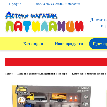
Профил
0885428244 онлайн магазин
Домът н
иг
Категории
Нови продукти
Промоц
Начало
Метални автомобили,камиони и мотори
Комплекти с метални колички