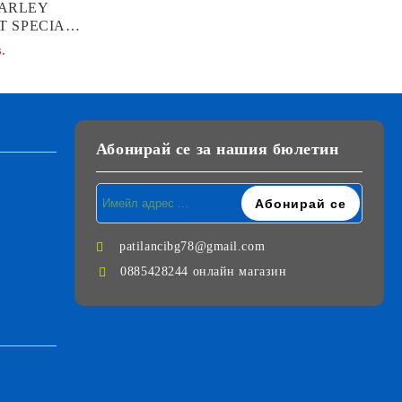
ARLEY
T SPECIAL
18
.
Абонирай се за нашия бюлетин
patilancibg78@gmail.com
0885428244 онлайн магазин