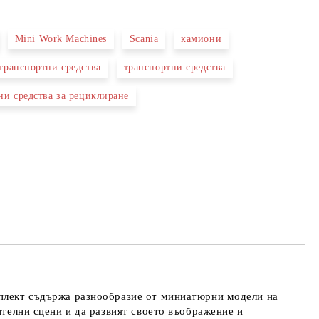
Mini Work Machines
Scania
камиони
 свържем с вас в рамките на работния ден.
транспортни средства
транспортни средства
ни средства за рециклиране
мплект съдържа разнообразие от миниатюрни модели на
ителни сцени и да развият своето въображение и