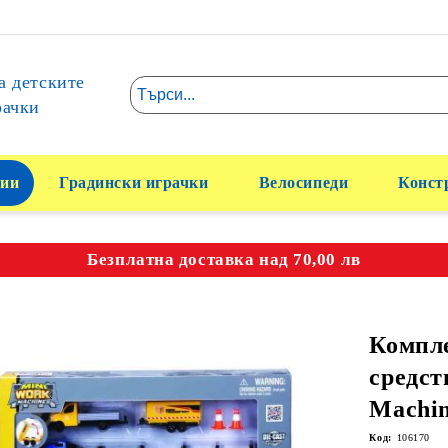
а детските
рачки
ии
Градински играчки
Велосипеди
Конст
Безплатна доставка над 70,00 лв
Компл
средст
Machin
Код:
106170