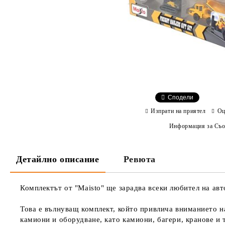
Сподели
Изпрати на приятел
Оц
Информация за Съо
Детайлно описание
Ревюта
Комплектът от "Maisto" ще зарадва всеки любител на ав
Това е вълнуващ комплект, който привлича вниманието н
камиони и оборудване, като камиони, багери, кранове и 