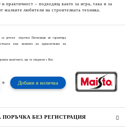
 и практичност – подходящ както за игра, така и за
от малките любители на строителната техника.
 за детски играчки Патиланци не гарантира
 стоката към момента на приключване на
Добави в желани
ерпана наличност, ще се свържем с Вас.
А ПОРЪЧКА БЕЗ РЕГИСТРАЦИЯ
ПЪЛНЕТЕ 2 ПОЛЕТА