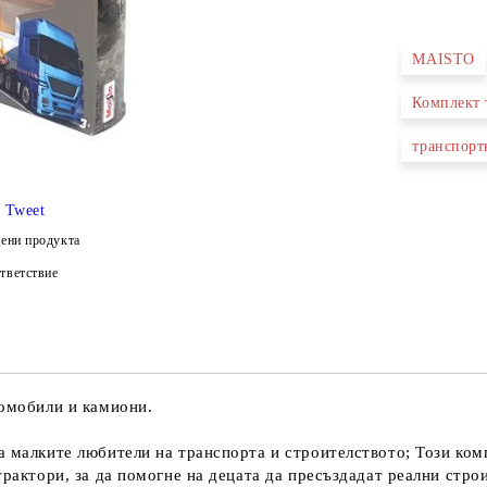
MAISTO
Ние ще се
Комплект 
транспорт
Tweet
ени продукта
тветствие
томобили и камиони.
а малките любители на транспорта и строителството; Този ко
трактори, за да помогне на децата да пресъздадат реални стро